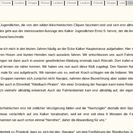
Chronik
Lexikon
Gruppe
Person
Lexikon
Chronik
Lexikon
Chronik
Gruppe
Lied
Gru
Jugendlichen, die von den wilden linksrheinischen Cliquen fasziniert sind und sich erst allm
ies geht aus der interessanten Aussage des Kalker Jugendlichen Ernst S. hervor, der die A
kend beschreibt.
e ich mich in den letzten Jahren häufig an der Ecke Kalker Hauptstrasse aufgehalten. Hier
rzen Hosen und bunten Hemden nach auswärts fahren. Wir entschlossen uns auch Fahrt
ingen wir dann auch in unserer gewöhnlichen Kleidung erstmals nach Rösrath. Dort trafen w
nd lernten sie näher kennen. Wir haben uns nun auch diese Kluft zugelegt. Den Namen Na
male für uns aufgebracht. Wir nannten uns so, weil wir Krach schlugen wie die Indianer. W
r Gruppen nannten sich zunächst nicht Navajos, nahmen diese Bezeichnung aber später ebe
oder auch in Ehrenfeld "Kittelbach-Piraten". Von einer Gründung der Navajos kann keine Rede
h vielmehr allmählig entwickelt. Auch der Fahrtenbetrieb kam erst allmählig auf, der eigen
tsrheinischen erst mit zeitlicher Verzögerung bilden und die "Nachzügler" deshalb dem Spo
twas verächtlich auf uns Kalker herabsahen, weil wir erst seit etwa 6 Monaten die Fa
 nannten sie auch schon einmal "Nerother", daher die Abwandlung für uns.“
denheit zu Protokoll, dass es sich bei den „Navajos“ um eine Fortführung der Bündischen 