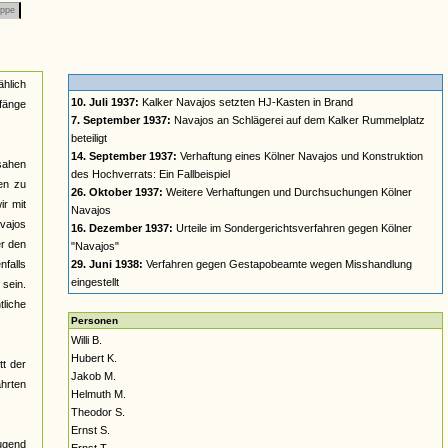
ppe
ählich
10. Juli 1937:
Kalker Navajos setzten HJ-Kasten in Brand
nfänge
7. September 1937:
Navajos an Schlägerei auf dem Kalker Rummelplatz
beteiligt
14. September 1937:
Verhaftung eines Kölner Navajos und Konstruktion
 sahen
des Hochverrats: Ein Fallbeispiel
en zu
26. Oktober 1937:
Weitere Verhaftungen und Durchsuchungen Kölner
ir mit
Navajos
vajos
16. Dezember 1937:
Urteile im Sondergerichtsverfahren gegen Kölner
er den
"Navajos"
nfalls
29. Juni 1938:
Verfahren gegen Gestapobeamte wegen Misshandlung
eingestellt
 sein.
tliche
Personen
Willi B.
Hubert K.
tt der
Jakob M.
hrten
Helmuth M.
Theodor S.
Ernst S.
Jugend