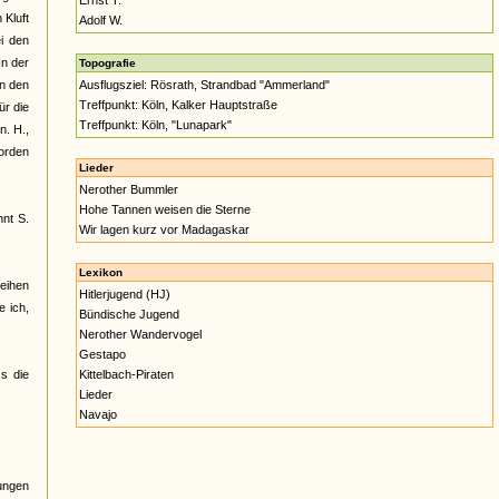
Ernst T.
 Kluft
Adolf W.
i den
In der
Topografie
on den
Ausflugsziel: Rösrath, Strandbad "Ammerland"
Treffpunkt: Köln, Kalker Hauptstraße
ür die
Treffpunkt: Köln, "Lunapark"
n. H.,
worden
Lieder
Nerother Bummler
Hohe Tannen weisen die Sterne
nnt S.
Wir lagen kurz vor Madagaskar
Lexikon
eihen
Hitlerjugend (HJ)
e ich,
Bündische Jugend
Nerother Wandervogel
Gestapo
s die
Kittelbach-Piraten
Lieder
Navajo
Jungen