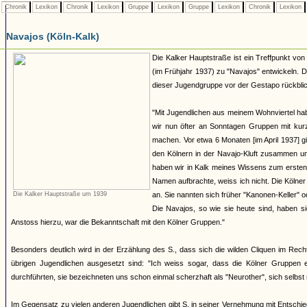
Chronik
Lexikon
Chronik
Lexikon
Gruppe
Lexikon
Gruppe
Lexikon
Chronik
Lexikon
Navajos (Köln-Kalk)
Die Kalker Hauptstraße ist ein Treffpunkt von 
(im Frühjahr 1937) zu "Navajos" entwickeln. D
dieser Jugendgruppe vor der Gestapo rückblic
"Mit Jugendlichen aus meinem Wohnviertel hab
wir nun öfter an Sonntagen Gruppen mit ku
machen. Vor etwa 6 Monaten [im April 1937] g
den Kölnern in der Navajo-Kluft zusammen u
haben wir in Kalk meines Wissens zum ersten 
Namen aufbrachte, weiss ich nicht. Die Kölne
Die Kalker Hauptstraße um 1939
an. Sie nannten sich früher "Kanonen-Keller" 
Die Navajos, so wie sie heute sind, haben sic
Anstoss hierzu, war die Bekanntschaft mit den Kölner Gruppen."
Besonders deutlich wird in der Erzählung des S., dass sich die wilden Cliquen im Rech
übrigen Jugendlichen ausgesetzt sind: "Ich weiss sogar, dass die Kölner Gruppen e
durchführten, sie bezeichneten uns schon einmal scherzhaft als "Neurother", sich selbst
Im Gegensatz zu vielen anderen Jugendlichen gibt S. in seiner Vernehmung mit Entschie