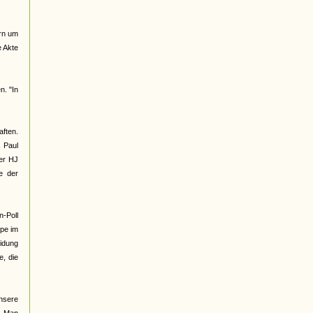
ern um
e Akte
n. "In
ften.
, Paul
der HJ
e der
n-Poll
ppe im
eidung
e, die
unsere