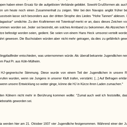
pen haben einen Ersatz für die aufgelösten Verbände gebildet. Sowohl Grußformen als auch
agen um heute noch einen Zusammenhalt zu zeigen. Wer bei den Navajos angibt früher be
usstsein lasse sich besonders aus der dritten Strophe des Liedes "Hohe Tannen" ablesen. 
adagaskar" umdichte. Zu den Kraftriemen mit Totenkopf merkt er an, dass dieses Zeichen v
nommen worden sei. Jeder sei bestrebt, ein solches Armband zu bekommen. Als Abzeichen f
tze befestigt worden seien, gedient. Sie seien von einem Hans Heck umsonst verteilt worde
 Fahrt gewesen. Die Buchstaben würden aber nicht mehr getragen, da dies zu gefährlich ge
 Ringpfadfinder entschieden, was unternommen würde. Als überall bekannte Jugendlichen ne
em Paul Pr. aus Köln-Mülheim.
eine HJ-gegnerische Stimmung. Diese wurde von einem Teil der Jugendlichen in unsere R
en wurden, wenn sie Jungens in unserer Kluft trafen, verstärkt. [...] Auf Befragen erklär
wenn unsere Entwicklung so weiter ginge, könne die HJ in Kürze ihren Laden zumachen."
en Kölnern nicht mehr in Berührung kommen wollte: "Zumal auch weil ich feststellte, das
diebstahls geworden sei.
zzia werden hier am 21. Oktober 1937 vier Jugendliche festgenommen. Während einer der 