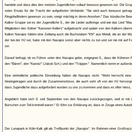
handele und dass dies den meisten Jugendlichen vollauf bewusst gewesen sei. Die Grup
seien Ersatz für die Tracht der aufgelösten Verbände: "Sie wird auch bewusst getr
Ringpfadfindern gewesen zu sein, steigt mächtig in deren Ansehen." Das bündische Bew
Kalker Gruppe sei es der Jugendliche S., der die Lieder aufbringe und wie das Lied "M
Mitgliedern des Kölner "Kanonen-Kellers" aufgebracht und später von den Kalkern über
Kalker Navajos hätten eine Zeitlang auch die Buchstaben "KN" aus Metall, die an der Mü
der bei der HJ sei, habe mit den Navajos sonst aber nichts zu tun und sei nie mit auf
sei.
Darauf befragt, ob es Führer unter den Navajos gebe, entgegnet S., dass die früheren
den "Bären", den "Kanotz" (Jakob Sch.) und den "Träpper.". Namentlich nennt er außerd
Eine einheitliche politische Einstellung hätten die Navajos nicht: "Wohl herrscht 
hineingetragen und durch die Zusammenstösse, die auch sehr oft von der HJ hervorgeruf
dass Jugendliche dazu aufgefordert wurden zu uns zu kommen und dass es öfter hiess, 
Angeblich habe sich S. seit September von den Navajos zurückgezogen, weil er mit d
Burschen zum Teil kriminell waren." Er führt zur Erklärung an, dass er Zeuge eines Auto
Der Lunapark in Köln-Kalk gilt als Treffpunkt der „Navajos“. Im Rahmen einer Großra