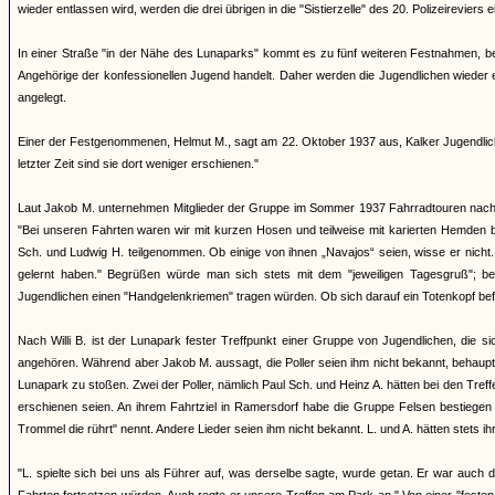
wieder entlassen wird, werden die drei übrigen in die "Sistierzelle" des 20. Polizeireviers ei
In einer Straße "in der Nähe des Lunaparks" kommt es zu fünf weiteren Festnahmen, bei 
Angehörige der konfessionellen Jugend handelt. Daher werden die Jugendlichen wieder ent
angelegt.
Einer der Festgenommenen, Helmut M., sagt am 22. Oktober 1937 aus, Kalker Jugendliche
letzter Zeit sind sie dort weniger erschienen."
Laut Jakob M. unternehmen Mitglieder der Gruppe im Sommer 1937 Fahrradtouren nach 
"Bei unseren Fahrten waren wir mit kurzen Hosen und teilweise mit karierten Hemden b
Sch. und Ludwig H. teilgenommen. Ob einige von ihnen „Navajos“ seien, wisse er nicht. 
gelernt haben." Begrüßen würde man sich stets mit dem "jeweiligen Tagesgruß"; b
Jugendlichen einen "Handgelenkriemen" tragen würden. Ob sich darauf ein Totenkopf bef
Nach Willi B. ist der Lunapark fester Treffpunkt einer Gruppe von Jugendlichen, die
angehören. Während aber Jakob M. aussagt, die Poller seien ihm nicht bekannt, behauptet
Lunapark zu stoßen. Zwei der Poller, nämlich Paul Sch. und Heinz A. hätten bei den Treffe
erschienen seien. An ihrem Fahrtziel in Ramersdorf habe die Gruppe Felsen bestiegen
Trommel die rührt" nennt. Andere Lieder seien ihm nicht bekannt. L. und A. hätten stets ih
"L. spielte sich bei uns als Führer auf, was derselbe sagte, wurde getan. Er war auch 