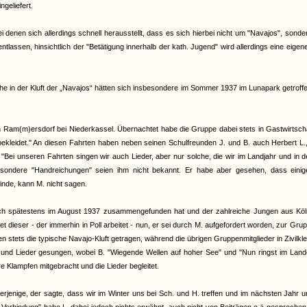
ngeliefert.
denen sich allerdings schnell herausstellt, dass es sich hierbei nicht um "Navajos", sond
lassen, hinsichtlich der "Betätigung innerhalb der kath. Jugend" wird allerdings eine eigen
 in der Kluft der „Navajos“ hätten sich insbesondere im Sommer 1937 im Lunapark getroffe
Ram(m)ersdorf bei Niederkassel. Übernachtet habe die Gruppe dabei stets in Gastwirtscha
ekleidet." An diesen Fahrten haben neben seinen Schulfreunden J. und B. auch Herbert L.
"Bei unseren Fahrten singen wir auch Lieder, aber nur solche, die wir im Landjahr und in 
esondere "Handreichungen" seien ihm nicht bekannt. Er habe aber gesehen, dass einig
inde, kann M. nicht sagen.
 sich spätestens im August 1937 zusammengefunden hat und der zahlreiche Jungen aus Köl
 dieser - der immerhin in Poll arbeitet - nun, er sei durch M. aufgefordert worden, zur Gru
n stets die typische Navajo-Kluft getragen, während die übrigen Gruppenmitglieder in Zivilkl
 und Lieder gesungen, wobei B. "Wiegende Wellen auf hoher See" und "Nun ringst im Land
re Klampfen mitgebracht und die Lieder begleitet.
derjenige, der sagte, dass wir im Winter uns bei Sch. und H. treffen und im nächsten Jahr 