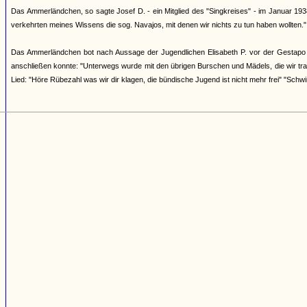
Das Ammerländchen, so sagte Josef D. - ein Mitglied des "Singkreises" - im Januar 193
verkehrten meines Wissens die sog. Navajos, mit denen wir nichts zu tun haben wollten."
Das Ammerländchen bot nach Aussage der Jugendlichen Elisabeth P. vor der Gestapo i
anschließen konnte: "Unterwegs wurde mit den übrigen Burschen und Mädels, die wir tra
Lied: "Höre Rübezahl was wir dir klagen, die bündische Jugend ist nicht mehr frei" "Schwi