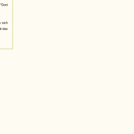
 "Dort
 sich
it das