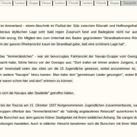
Chronik
Lexikon
Gruppe
Person
Lexikon
Chronik
Lexikon
Chronik
Gruppe
Topografi
 im Ammerland - einem Abschnitt im Flußtal der Sülz zwischen Rösrath und Hoffnungsthal
eraus idyllischen Lage sehr bald regen Zuspruch fand und Badegäste nicht nur au
ln anzog. Ein Mitglied des zum Unterhalt des Bades gegründeten "Strandbadvereins Rös
l in der ganzen Rheinprovinz kaum ein Strandbad gebe, daß eine schönere Lage hat".
das "Ammerländchen" - war ein bevorzugtes Fahrtenziel der Navajo-Gruppe vom Georgp
macht hatte, führte hierzu vor der Gestapo aus: "Dort trafen wir immer andere Jungens, 
lner Innenstadt seien das stets um die 15 Jugendliche gewesen, wobei anzunehmen ist,
ln weitere "Navajos" hinzu kamen. Man habe dort "gemeinsam Lieder gesungen", wobei B
ir waren schon hier und dort" erinnern zu können.
ch die Navajos aller Stadtteile" getroffen hätten.
r bei der Razzia am 21. Oktober 1937 festgenommenen Jugendlichen zusammenfasste, sa
uppen offenbar das "Ammerländchen" als "ständig angelaufenes Reiseziel" auserkoren ha
die Burschen aus dem ganzen Kölner Stadtgebiet mit ihrem weiblichen Anhang. Sie sangen do
ebungen handelten. Auch in sittlicher Hinsicht benahmen sich die Burschen mit ihren Mäd