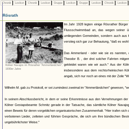
Chronik
Lexikon
Chronik
Lexikon
Gruppe
Lexikon
Gruppe
Lexikon
Chronik
Lexikon
Rösrath
Im Jahr 1928 legten einige Rösrather Bürger
Flussschwimmbad an, das wegen seiner üb
umliegenden Gemeinden, sondern auch aus Kö
verstieg sich gar zur Behautung, "daß es woh
Das Ammerland - oder wie sie es nannten, 
Theodor B. , der drei solcher Fahrten mitge
gekleidet waren wie wir auch." Aus der Kö
Kölner Navajos im Rösrather "Ammerländchen",
1930er Jahre
insbesondere aus dem rechtsrheinischen Kö
angab, sich nur noch an eines mit der Zeile "W
Wilhelm M. gab zu Protokoll, er sei zumindest zweimal im "Ammerländchen" gewesen, "wo si
In seinem Abschlussbericht, in dem er seine Erkenntnisse aus den Vernehmungen de
Kölner Gestapobeamte Schmitz gerade in der Tatsache, das sämtliche Kölner Navajogr
einen Beweis für deren vorgeblichen organisatorischen Zusammenhalt. "Hier trafen sich 
verbotenen Lieder, zelteten und führten Gespräche, die sich um ihre bündischen Bestr
ungebührlichster Weise."