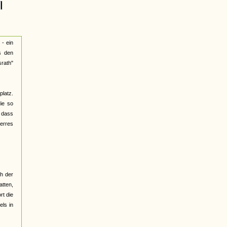
e
 - ein
s den
rath"
latz.
die so
 dass
erres
h der
tten,
rt die
els in