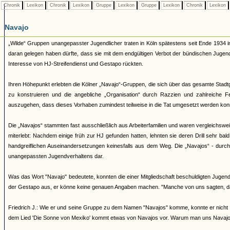
Chronik
Lexikon
Chronik
Lexikon
Gruppe
Lexikon
Gruppe
Lexikon
Chronik
Lexikon
Navajo
„Wilde“ Gruppen unangepasster Jugendlicher traten in Köln spätestens seit Ende 1934 i
daran gelegen haben dürfte, dass sie mit dem endgültigen Verbot der bündischen Juge
Interesse von HJ-Streifendienst und Gestapo rückten.
Ihren Höhepunkt erlebten die Kölner „Navajo“-Gruppen, die sich über das gesamte Stadtg
zu konstruieren und die angebliche „Organisation“ durch Razzien und zahlreiche 
auszugehen, dass dieses Vorhaben zumindest teilweise in die Tat umgesetzt werden kon
Die „Navajos“ stammten fast ausschließlich aus Arbeiterfamilien und waren vergleichsw
miterlebt: Nachdem einige früh zur HJ gefunden hatten, lehnten sie deren Drill sehr bal
handgreiflichen Auseinandersetzungen keinesfalls aus dem Weg. Die „Navajos“ - durch ih
unangepassten Jugendverhaltens dar.
Was das Wort "Navajo" bedeutete, konnten die einer Mitgliedschaft beschuldigten Jugendl
der Gestapo aus, er könne keine genauen Angaben machen. "Manche von uns sagten, d
Friedrich J.: Wie er und seine Gruppe zu dem Namen "Navajos" komme, konnte er nicht 
dem Lied 'Die Sonne von Mexiko' kommt etwas von Navajos vor. Warum man uns Navajos 