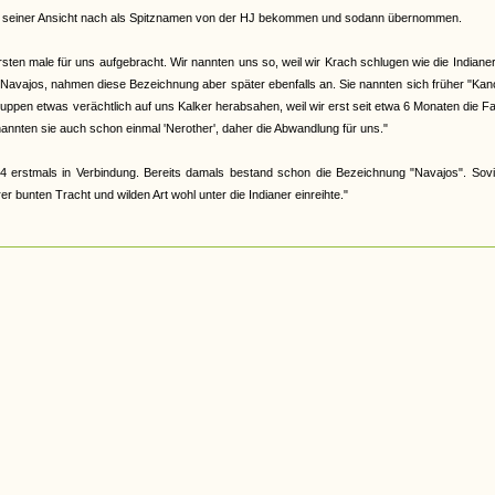
abe, seiner Ansicht nach als Spitznamen von der HJ bekommen und sodann übernommen.
en male für uns aufgebracht. Wir nannten uns so, weil wir Krach schlugen wie die Indiane
 Navajos, nahmen diese Bezeichnung aber später ebenfalls an. Sie nannten sich früher "Ka
 Gruppen etwas verächtlich auf uns Kalker herabsahen, weil wir erst seit etwa 6 Monaten die F
nannten sie auch schon einmal 'Nerother', daher die Abwandlung für uns."
4 erstmals in Verbindung. Bereits damals bestand schon die Bezeichnung "Navajos". Sovi
 bunten Tracht und wilden Art wohl unter die Indianer einreihte."