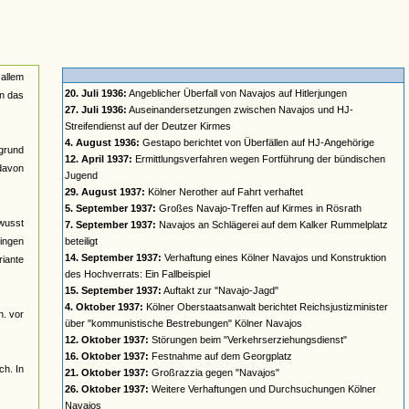
 allem
20. Juli 1936:
Angeblicher Überfall von Navajos auf Hitlerjungen
in das
27. Juli 1936:
Auseinandersetzungen zwischen Navajos und HJ-
Streifendienst auf der Deutzer Kirmes
4. August 1936:
Gestapo berichtet von Überfällen auf HJ-Angehörige
rgrund
12. April 1937:
Ermittlungsverfahren wegen Fortführung der bündischen
davon
Jugend
29. August 1937:
Kölner Nerother auf Fahrt verhaftet
5. September 1937:
Großes Navajo-Treffen auf Kirmes in Rösrath
ewusst
7. September 1937:
Navajos an Schlägerei auf dem Kalker Rummelplatz
gingen
beteiligt
14. September 1937:
Verhaftung eines Kölner Navajos und Konstruktion
riante
des Hochverrats: Ein Fallbeispiel
15. September 1937:
Auftakt zur "Navajo-Jagd"
4. Oktober 1937:
Kölner Oberstaatsanwalt berichtet Reichsjustizminister
h. vor
über "kommunistische Bestrebungen" Kölner Navajos
12. Oktober 1937:
Störungen beim "Verkehrserziehungsdienst"
16. Oktober 1937:
Festnahme auf dem Georgplatz
ch. In
21. Oktober 1937:
Großrazzia gegen "Navajos"
26. Oktober 1937:
Weitere Verhaftungen und Durchsuchungen Kölner
Navajos