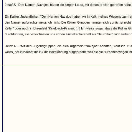
Josef S.: Den Namen ‚Navajos' hätten die jungen Leute, mit denen er sich getroffen h
Ein Kalker Jugendlicher: "Den Namen Navajos haben wir in Kalk meines Wissens zum erst
den Namen aufbrachte weiss ich nicht. Die Kölner Gruppen nannten sich zunächst nicht
Keller" oder auch in Ehrenfeld "Kittelbach-Piraten. [...] Ich weiss sogar, dass die Kölner
durchführten, sie bezeichneten uns schon einmal scherzhaft als 'Neurother', sich selbst 
Heinz N.: "Mit den Jugendgruppen, die sich allgemein "Navajos" nannten, kam ich 193
weiss, hat zunächst die HJ die Bezeichnung aufgebracht, weil sie die Burschen wegen ihrer