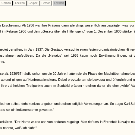
Chronik
Lexikon
Gruppe
Person
Lexikon
n Erscheinung. Ab 1936 war ihre Präsenz dann allerdings wesentlich ausgeprägter, was vor
nd im Februar 1936 und dem „Gesetz über die Hitlerjugend“ vom 1. Dezember 1936 stärker 
ebiet verteilten, im Jahr 1937. Die Gestapo versuchte einen festen organisatorischen Hinte
Festnahmen aufzulösen. Da die „Navajos“ seit 1938 kaum noch Erwähnung finden, ist 
nte.
eise alt. 1936/37 häufig schon um die 20 Jahre, hatten sie die Phase der Machtübernahme b
d ab und gingen auf Konfrontationskurs. Dabei provozierten sie bewusst und öffentlich und 
re zahlreichen Treffpunkte auch im Stadtbild präsent - stellten daher die eher „wilde“ Va
ochen selbst nicht konkret angeben und stellten lediglich Vermutungen an. So sagte Karl Sc
ass sei ein Indianerstamm gewesen."
erklären. "Der Name wurde uns von anderen zugelegt. Man rief uns in Ehrenfeld Navajos na
nannte, weiß ich nicht."