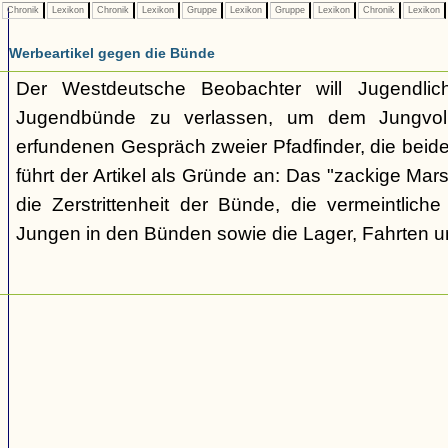
Chronik
Lexikon
Chronik
Lexikon
Gruppe
Lexikon
Gruppe
Lexikon
Chronik
Lexikon
Werbeartikel gegen die Bünde
Der Westdeutsche Beobachter will Jugendli
Jugendbünde zu verlassen, um dem Jungvolk
erfundenen Gespräch zweier Pfadfinder, die beid
führt der Artikel als Gründe an: Das "zackige Mars
die Zerstrittenheit der Bünde, die vermeintlich
Jungen in den Bünden sowie die Lager, Fahrten 