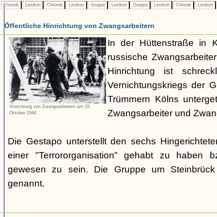
Chronik
Lexikon
Chronik
Lexikon
Gruppe
Lexikon
Gruppe
Lexikon
Chronik
Lexikon
Öffentliche Hinrichtung von Zwangsarbeitern
In der Hüttenstraße in 
russische Zwangsarbeiter 
Hinrichtung ist schrec
Vernichtungskriegs der 
Trümmern Kölns unterge
Hinrichtung von Zwangsarbeitern am 25.
Zwangsarbeiter und Zwang
Oktober 1944
Die Gestapo unterstellt den sechs Hingerichte
einer "Terrororganisation" gehabt zu haben bz
gewesen zu sein. Die Gruppe um Steinbrück w
genannt.