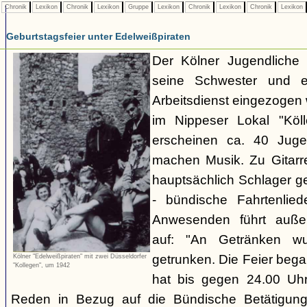
Chronik
Lexikon
Chronik
Lexikon
Gruppe
Lexikon
Chronik
Lexikon
Chronik
Lexikon
Geburtstagsfeier unter Edelweißpiraten
Der Kölner Jugendliche H
seine Schwester und 
Arbeitsdienst eingezogen 
im Nippeser Lokal "Köll
erscheinen ca. 40 Juge
machen Musik. Zu Gitar
hauptsächlich Schlager ge
- bündische Fahrtenlie
Anwesenden führt auße
auf: "An Getränken wu
getrunken. Die Feier beg
Kölner "Edelweißpiraten" mit zwei Düsseldorfer
"Kollegen", um 1942
hat bis gegen 24.00 Uhr
Reden in Bezug auf die Bündische Betätigung