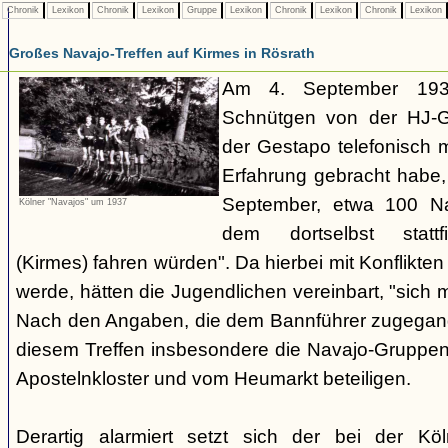
Chronik
Lexikon
Chronik
Lexikon
Gruppe
Lexikon
Chronik
Lexikon
Chronik
Lexikon
Großes Navajo-Treffen auf Kirmes in Rösrath
Am 4. September 1937
Schnütgen von der HJ-Ge
der Gestapo telefonisch m
Erfahrung gebracht habe
September, etwa 100 N
Kölner "Navajos" um 1937
dem dortselbst stattf
(Kirmes) fahren würden". Da hierbei mit Konflikten
werde, hätten die Jugendlichen vereinbart, "sich 
Nach den Angaben, die dem Bannführer zugegang
diesem Treffen insbesondere die Navajo-Gruppen
Apostelnkloster und vom Heumarkt beteiligen.
Derartig alarmiert setzt sich der bei der K