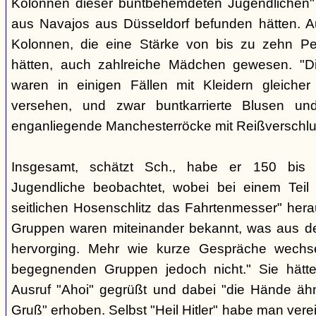
Kolonnen dieser buntbehemdeten Jugendlichen" 
aus Navajos aus Düsseldorf befunden hätten. A
Kolonnen, die eine Stärke von bis zu zehn Per
hätten, auch zahlreiche Mädchen gewesen. "Di
waren in einigen Fällen mit Kleidern gleicher
versehen, und zwar buntkarrierte Blusen un
enganliegende Manchesterröcke mit Reißverschlus
Insgesamt, schätzt Sch., habe er 150 bis 2
Jugendliche beobachtet, wobei bei einem Tei
seitlichen Hosenschlitz das Fahrtenmesser" hera
Gruppen waren miteinander bekannt, was aus de
hervorging. Mehr wie kurze Gespräche wechse
begegnenden Gruppen jedoch nicht." Sie hätt
Ausruf "Ahoi" gegrüßt und dabei "die Hände äh
Gruß" erhoben. Selbst "Heil Hitler" habe man ver