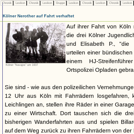
Chronik
Lexikon
Chronik
Lexikon
Gruppe
Lexikon
Chronik
Lexikon
Chronik
Lexikon
Kölner Nerother auf Fahrt verhaftet
Auf ihrer Fahrt von Köln
die drei Kölner Jugendli
und Elisabeth P., "die
urteilen einer bündische
einem HJ-Streifenführ
Kölner "Navajos" um 1937
Ortspolizei Opladen gebra
Sie sind - wie aus den polizeilichen Vernehmunge
12 Uhr aus Köln mit Fahrrädern losgefahren,
Leichlingen an, stellen ihre Räder in einer Gara
zu einer Wirtschaft. Dort tauschen sich die dre
bisherigen Wanderfahrten aus und spielen Billar
auf dem Weg zurück zu ihren Fahrrädern von der H