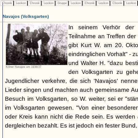
Chronik
Lexikon
Chronik
Lexikon
Gruppe
Lexikon
Chronik
Lexikon
Chronik
Lexikon
Navajos (Volksgarten)
In seinem Verhör der
Teilnahme an Treffen de
gibt Kurt W. am 20. Okto
eindringlichen Vorhalt" - z
und Walter H. "dazu best
Kölner Navajos um 1936/37
den Volksgarten zu geh
Jugendlicher verkehre, die sich 'Navajos' nenn
Lieder singen und machten auch gemeinsame Aus
Besuch im Volksgarten, so W. weiter, sei er "stän
im Volksgarten gewesen. "Von einer besonder
oder Kreis kann nicht die Rede sein. Es werden 
dergleichen bezahlt. Es ist jedoch ein fester Bun