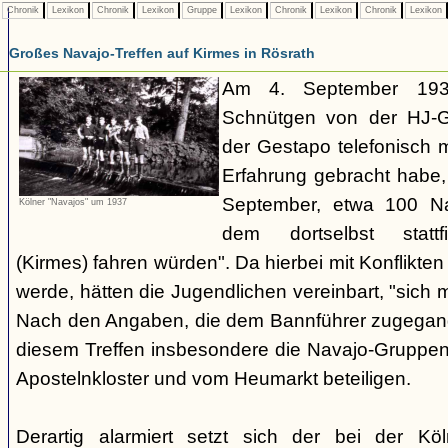
Chronik
Lexikon
Chronik
Lexikon
Gruppe
Lexikon
Chronik
Lexikon
Chronik
Lexikon
Großes Navajo-Treffen auf Kirmes in Rösrath
Am 4. September 1937
Schnütgen von der HJ-Ge
der Gestapo telefonisch m
Erfahrung gebracht habe
September, etwa 100 N
Kölner "Navajos" um 1937
dem dortselbst stattf
(Kirmes) fahren würden". Da hierbei mit Konflikten
werde, hätten die Jugendlichen vereinbart, "sich 
Nach den Angaben, die dem Bannführer zugegang
diesem Treffen insbesondere die Navajo-Gruppen
Apostelnkloster und vom Heumarkt beteiligen.
Derartig alarmiert setzt sich der bei der K