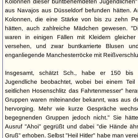
Kolonnen dieser buntbehemdeten Jugendlichen" 
aus Navajos aus Düsseldorf befunden hätten. A
Kolonnen, die eine Stärke von bis zu zehn Per
hätten, auch zahlreiche Mädchen gewesen. "Di
waren in einigen Fällen mit Kleidern gleicher
versehen, und zwar buntkarrierte Blusen un
enganliegende Manchesterröcke mit Reißverschlus
Insgesamt, schätzt Sch., habe er 150 bis 2
Jugendliche beobachtet, wobei bei einem Tei
seitlichen Hosenschlitz das Fahrtenmesser" hera
Gruppen waren miteinander bekannt, was aus de
hervorging. Mehr wie kurze Gespräche wechse
begegnenden Gruppen jedoch nicht." Sie hätt
Ausruf "Ahoi" gegrüßt und dabei "die Hände äh
Gruß" erhoben. Selbst "Heil Hitler" habe man ver