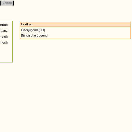
Chronik
Lexikon
rtlich
Hitlerjugend (HJ)
r ganz
Bündische Jugend
r sich
 noch