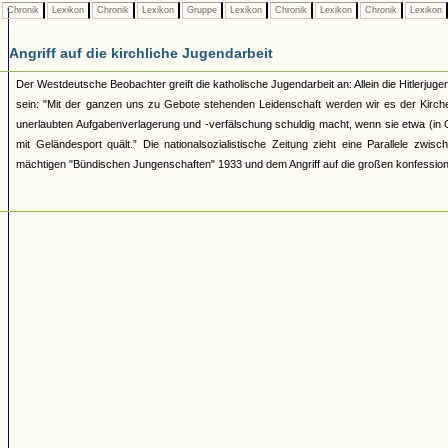
Chronik
Lexikon
Chronik
Lexikon
Gruppe
Lexikon
Chronik
Lexikon
Chronik
Lexikon
Angriff auf die kirchliche Jugendarbeit
Der Westdeutsche Beobachter greift die katholische Jugendarbeit an: Allein die Hitlerjugen
sein: "Mit der ganzen uns zu Gebote stehenden Leidenschaft werden wir es der Kirche
unerlaubten Aufgabenverlagerung und -verfälschung schuldig macht, wenn sie etwa (in Ges
mit Geländesport quält.” Die nationalsozialistische Zeitung zieht eine Parallele z
mächtigen "Bündischen Jungenschaften" 1933 und dem Angriff auf die großen konfession