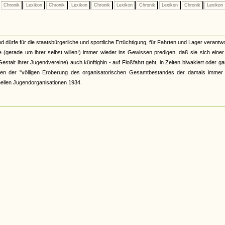
Chronik
Lexikon
Chronik
Lexikon
Chronik
Lexikon
Chronik
Lexikon
Chronik
Lexikon
d dürfe für die staatsbürgerliche und sportliche Ertüchtigung, für Fahrten und Lager verantwo
 (gerade um ihrer selbst willen!) immer wieder ins Gewissen predigen, daß sie sich eine
talt ihrer Jugendvereine) auch künftighin - auf Floßfahrt geht, in Zelten biwakiert oder ga
wischen der "völligen Eroberung des organisatorischen Gesamtbestandes der damals immer
ellen Jugendorganisationen 1934.