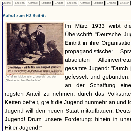
Chronik
Lexikon
Chronik
Lexikon
Gruppe
Lexikon
Chronik
Lexikon
Chronik
Lexikon
Aufruf zum HJ-Beitritt
Im März 1933 wirbt die
Überschrift "Deutsche Ju
Eintritt in ihre Organisati
propagandistischer S
absoluten Alleinvertr
gesamte Jugend: "Durch 
gefesselt und gebunden,
Aufruf zur Meldung im „Jungvolk“ aus dem
„Westdeutschen Beobachter“
an der Schaffung ein
regsten Anteil zu nehmen, durch das Volksurt
Ketten befreit, greift die Jugend nunmehr an und f
Jugend will den neuen Staat mitaufbauen. Deutsc
Jugend! Drum unsere Forderung: hinein in unse
Hitler-Jugend!"