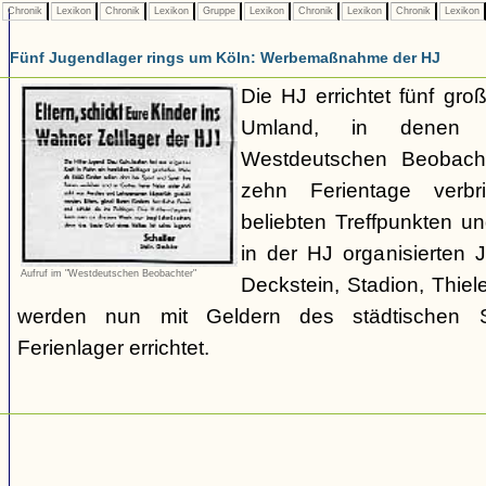
Chronik
Lexikon
Chronik
Lexikon
Gruppe
Lexikon
Chronik
Lexikon
Chronik
Lexikon
Fünf Jugendlager rings um Köln: Werbemaßnahme der HJ
Die HJ errichtet fünf gr
Umland, in denen
Westdeutschen Beobacht
zehn Ferientage verb
beliebten Treffpunkten un
in der HJ organisierten 
Aufruf im "Westdeutschen Beobachter"
Deckstein, Stadion, Thiel
werden nun mit Geldern des städtischen 
Ferienlager errichtet.