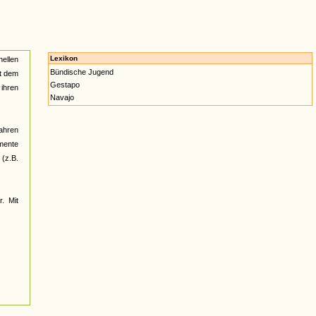
Lexikon
nellen
Bündische Jugend
ht dem
Gestapo
ihren
Navajo
Jahren
umente
(z.B.
r. Mit