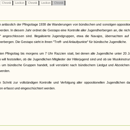
Chronik
Lexikon
Chronik
Lexikon
Chronik
h anlässlich der Pfingsttage 1938 die Wanderungen von bündischen und sonstigen oppositio
den. In diesem Jahr ordnet die Gestapo eine Kontrolle aller Jugendherbergen an, die nic
angeschlossen sind. Illegalisierte Jugendgruppen, etwa die Navajos, übernachten auf 
rbergen. Die Gestapo sieht in ihnen "Treff- und Anlaufpunkte" für bündische Jugendliche.
ten Pfingsttag bis morgens um 7 Uhr Razzien statt, bei denen alle Jugendliche unter 20 
will feststellen, ob die Jugendlichen Mitglieder der Hitlerjugend sind und ob sie Musikinstr
 um bündische Gruppen handelt, soll verstärkt nach bündischem Liedgut und Abzeichen 
 werden.
 Schritt zur vollständigen Kontrolle und Verfolgung aller oppositionellen Jugendlichen da
en erfasst und eingeschüchtert werden.