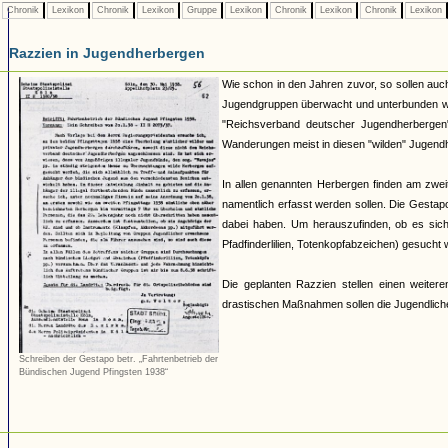
Chronik
Lexikon
Chronik
Lexikon
Gruppe
Lexikon
Chronik
Lexikon
Chronik
Lexikon
Razzien in Jugendherbergen
Wie schon in den Jahren zuvor, so sollen auc
Jugendgruppen überwacht und unterbunden wer
"Reichsverband deutscher Jugendherbergen" 
Wanderungen meist in diesen "wilden" Jugendhe
In allen genannten Herbergen finden am zwei
namentlich erfasst werden sollen. Die Gestapo 
dabei haben. Um herauszufinden, ob es sich
Pfadfinderlilien, Totenkopfabzeichen) gesucht
Die geplanten Razzien stellen einen weiteren
drastischen Maßnahmen sollen die Jugendlich
Schreiben der Gestapo betr. „Fahrtenbetrieb der
Bündischen Jugend Pfingsten 1938“