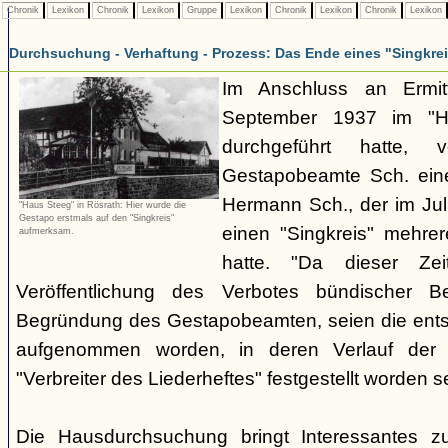
Chronik
Lexikon
Chronik
Lexikon
Gruppe
Lexikon
Chronik
Lexikon
Chronik
Lexikon
Durchsuchung - Verhaftung - Prozess: Das Ende eines "Singkre
Im Anschluss an Ermit
September 1937 im "H
durchgeführt hatte, 
Gestapobeamte Sch. ein
Hermann Sch., der im Jul
"Haus Steeg" in Rösrath: Hier wurde die
Gestapo erstmals auf den "Singkreis"
einen "Singkreis" mehrer
aufmerksam.
hatte. "Da dieser Zei
Veröffentlichung des Verbotes bündischer Be
Begründung des Gestapobeamten, seien die ents
aufgenommen worden, in deren Verlauf der V
"Verbreiter des Liederheftes" festgestellt worden se
Die Hausdurchsuchung bringt Interessantes z