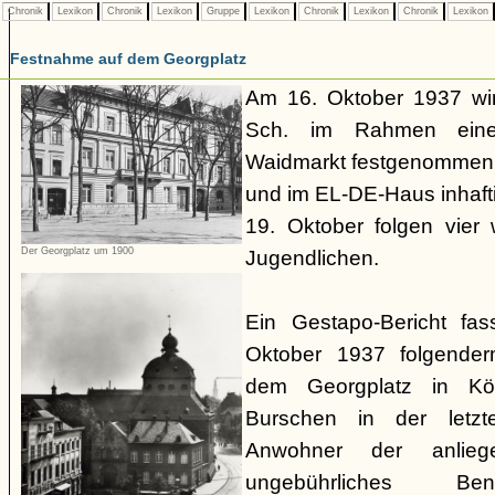
Chronik
Lexikon
Chronik
Lexikon
Gruppe
Lexikon
Chronik
Lexikon
Chronik
Lexikon
Festnahme auf dem Georgplatz
Am 16. Oktober 1937 wir
Sch. im Rahmen eines
Waidmarkt festgenommen,
und im EL-DE-Haus inhafti
19. Oktober folgen vier
Der Georgplatz um 1900
Jugendlichen.
Ein Gestapo-Bericht fa
Oktober 1937 folgende
dem Georgplatz in Kö
Burschen in der letzte
Anwohner der anlieg
ungebührliches Be