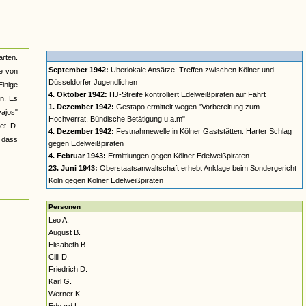
rten.
September 1942:
Überlokale Ansätze: Treffen zwischen Kölner und
ke von
Düsseldorfer Jugendlichen
Einige
4. Oktober 1942:
HJ-Streife kontrolliert Edelweißpiraten auf Fahrt
n. Es
1. Dezember 1942:
Gestapo ermittelt wegen "Vorbereitung zum
ajos"
Hochverrat, Bündische Betätigung u.a.m"
et. D.
4. Dezember 1942:
Festnahmewelle in Kölner Gaststätten: Harter Schlag
 dass
gegen Edelweißpiraten
4. Februar 1943:
Ermittlungen gegen Kölner Edelweißpiraten
23. Juni 1943:
Oberstaatsanwaltschaft erhebt Anklage beim Sondergericht
Köln gegen Kölner Edelweißpiraten
Personen
Leo A.
August B.
Elisabeth B.
Cilli D.
Friedrich D.
Karl G.
Werner K.