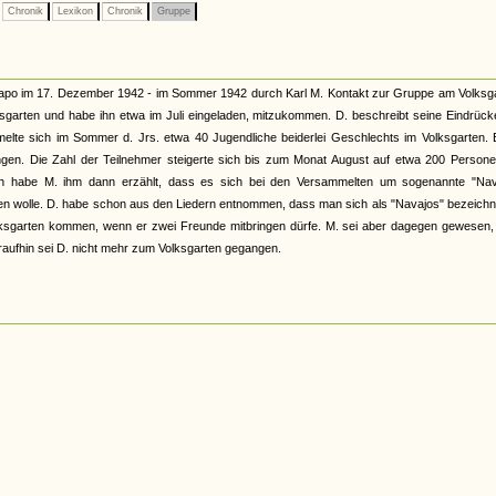
Chronik
Lexikon
Chronik
Gruppe
tapo im 17. Dezember 1942 - im Sommer 1942 durch Karl M. Kontakt zur Gruppe am Volksga
sgarten und habe ihn etwa im Juli eingeladen, mitzukommen. D. beschreibt seine Eindrüc
melte sich im Sommer d. Jrs. etwa 40 Jugendliche beiderlei Geschlechts im Volksgarten. 
ngen. Die Zahl der Teilnehmer steigerte sich bis zum Monat August auf etwa 200 Persone
lich habe M. ihm dann erzählt, dass es sich bei den Versammelten um sogenannte "Nav
rden wolle. D. habe schon aus den Liedern entnommen, dass man sich als "Navajos" bezeichn
olksgarten kommen, wenn er zwei Freunde mitbringen dürfe. M. sei aber dagegen gewesen,
raufhin sei D. nicht mehr zum Volksgarten gegangen.