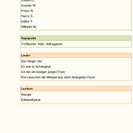
Eduard L.
Gustav M.
Franz N.
Harry S.
Käthe T.
Wilhelm W.
Topografie
Treffpunkt: Köln, Volksgarten
Lieder
Der Neger Jim
Es war in Schanghai
Ich bin ein lustiger jungen Fant
Rot rauschen die Wimpel aus dem Skängelan Fjord
Lexikon
Navajo
Edelweißpirat