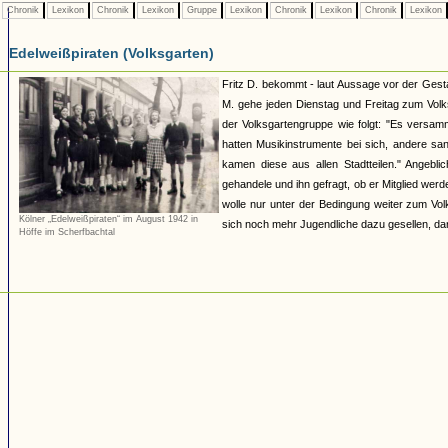
Chronik
Lexikon
Chronik
Lexikon
Gruppe
Lexikon
Chronik
Lexikon
Chronik
Lexikon
Edelweißpiraten (Volksgarten)
Fritz D. bekommt - laut Aussage vor der Ges
M. gehe jeden Dienstag und Freitag zum Volk
der Volksgartengruppe wie folgt: "Es versam
hatten Musikinstrumente bei sich, andere sa
kamen diese aus allen Stadtteilen." Angeb
gehandele und ihn gefragt, ob er Mitglied we
wolle nur unter der Bedingung weiter zum V
Kölner „Edelweißpiraten“ im August 1942 in
sich noch mehr Jugendliche dazu gesellen, da
Höffe im Scherfbachtal