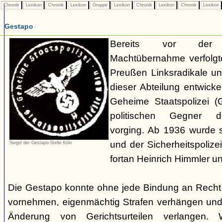
Chronik
Lexikon
Chronik
Lexikon
Gruppe
Lexikon
Chronik
Lexikon
Chronik
Lexikon
Gestapo
Bereits vor der nat
Machtübernahme verfolgte 
Preußen Linksradikale u
dieser Abteilung entwicke
Geheime Staatspolizei (
politischen Gegner de
vorging. Ab 1936 wurde si
und der Sicherheitspolize
Siegel der Gestapo-Stelle Köln
fortan Heinrich Himmler u
Die Gestapo konnte ohne jede Bindung an Rech
vornehmen, eigenmächtig Strafen verhängen und
Änderung von Gerichtsurteilen verlangen. Wi