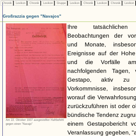
Chronik
Lexikon
Chronik
Lexikon
Gruppe
Lexikon
Chronik
Lexikon
Chronik
Lexikon
Großrazzia gegen "Navajos"
Ihre tatsächliche
Beobachtungen der vo
und Monate, insbeso
Ereignisse auf der Hoh
und die Vorfälle a
nachfolgenden Tagen, 
Gestapo, aktiv zu 
Vorkommnisse, insbeson
worauf die Verwahrlosun
zurückzuführen ist oder 
bündische Tendenz zugrund
Am 22. Oktober 1937 ausgestellter Haftbefehl
einem Gestapobericht v
gegen einen "Navajo"
Veranlassung gegeben, "a