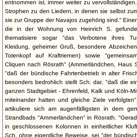
entnommen ist, immer weiter zu vervollständigen
Strophen zu den Liedern, in denen sie selbst zu
sie zur Gruppe der Navajos zugehörig sind." Einen
die in der Wohnung von Heinrich S. gefunden
thematisiere sogar "das Verbotene ihres Tuns
Kleidung, geheimer Gruß, besondere Abzeichen (z
Totenkopf auf Kraftriemen) sowie "gemeinsa
Cliquen nach Rösrath" (Ammerländchen, Haus St
"daß der bündische Fahrtenbetrieb in alter Frisch
besonders bedrohlich stellt Sch. dar, "daß die 
ganzen Stadtgebiet - Ehrenfeld, Kalk und Köln-M
miteinander hatten und gleiche Ziele verfolgt
artikuliere sich am augenfälligsten in dem ge
Strandbads "Ammerländchen" in Rösrath. "Gerade
in geschlossenen Kolonnen in einheitlicher Kluft 
Sch. ohne eigentliche Beweise, sei "der bündisc