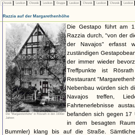
Chronik
Lexikon
Chronik
Lexikon
Gruppe
Lexikon
Chronik
Lexikon
Chronik
Lexikon
Razzia auf der Margarethenhöhe
Die Gestapo führt am 
Razzia durch, "von der d
der Navajos" erfasst 
zuständigen Gestapobeamt
der immer wieder bevor
Treffpunkte ist Rösra
Restaurant "Margarethenh
Nebenbau würden sich di
Navajos treffen, Li
Fahrtenerlebnisse austa
befanden sich gegen 17 
Die "Margaretenhöhe" in Rösrath in den 1930er
Jahren
in dem besagten Raum.
Bummler) klang bis auf die Straße. Sämtlich