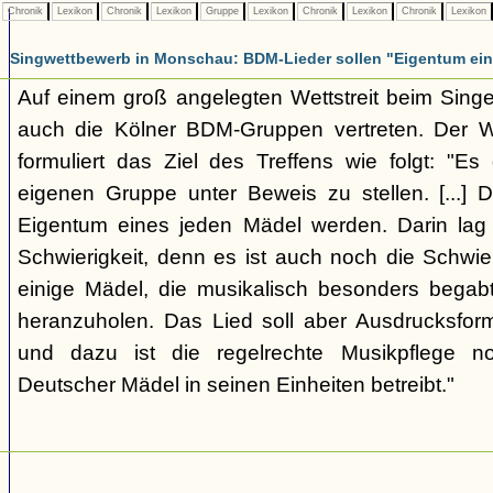
Chronik
Lexikon
Chronik
Lexikon
Gruppe
Lexikon
Chronik
Lexikon
Chronik
Lexikon
Singwettbewerb in Monschau: BDM-Lieder sollen "Eigentum ei
Auf einem groß angelegten Wettstreit beim Singe
auch die Kölner BDM-Gruppen vertreten. Der 
formuliert das Ziel des Treffens wie folgt: "Es 
eigenen Gruppe unter Beweis zu stellen. [...] D
Eigentum eines jeden Mädel werden. Darin lag 
Schwierigkeit, denn es ist auch noch die Schwieri
einige Mädel, die musikalisch besonders begabt
heranzuholen. Das Lied soll aber Ausdrucksfor
und dazu ist die regelrechte Musikpflege n
Deutscher Mädel in seinen Einheiten betreibt."