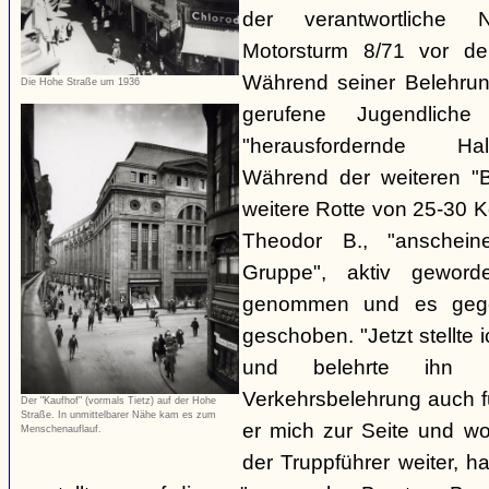
der verantwortliche 
Motorsturm 8/71 vor de
Während seiner Belehru
Die Hohe Straße um 1936
gerufene Jugendliche
"herausfordernde Ha
Während der weiteren "B
weitere Rotte von 25-30 K
Theodor B., "anschein
Gruppe", aktiv gewor
genommen und es gegen
geschoben. "Jetzt stellte
und belehrte ihn 
Verkehrsbelehrung auch für
Der "Kaufhof" (vormals Tietz) auf der Hohe
Straße. In unmittelbarer Nähe kam es zum
er mich zur Seite und wol
Menschenauflauf.
der Truppführer weiter,