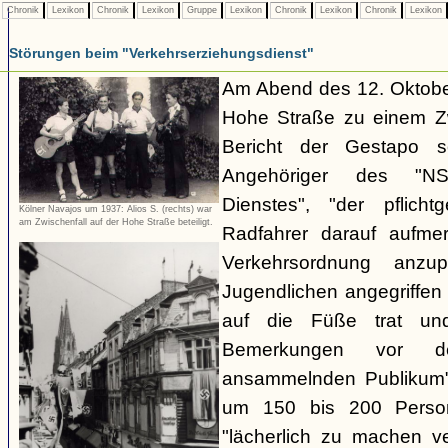
Chronik
Lexikon
Chronik
Lexikon
Gruppe
Lexikon
Chronik
Lexikon
Chronik
Lexikon
Störungen beim "Verkehrserziehungsdienst"
Am Abend des 12. Oktobe
Hohe Straße zu einem Zw
Bericht der Gestapo so
Angehöriger des "NSKK
Dienstes", "der pflich
Kölner Navajos um 1937: Alios S. (rechts) war
am Zwischenfall auf der Hohe Straße beteiligt.
Radfahrer darauf aufme
Verkehrsordnung anzu
Jugendlichen angegriffe
auf die Füße trat und
Bemerkungen vor d
ansammelnden Publikum" 
um 150 bis 200 Perso
"lächerlich zu machen v