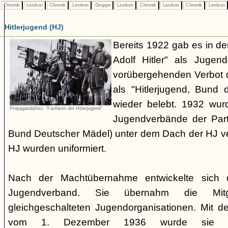
Chronik
Lexikon
Chronik
Lexikon
Gruppe
Lexikon
Chronik
Lexikon
Chronik
Lexikon
Hitlerjugend (HJ)
Bereits 1922 gab es in 
Adolf Hitler" als Jugen
vorübergehenden Verbot d
als "Hitlerjugend, Bund 
wieder belebt. 1932 wurd
Propagandafoto: "Fanfaren der Hitlerjugend"
Jugendverbände der Part
Bund Deutscher Mädel) unter dem Dach der HJ vere
HJ wurden uniformiert.
Nach der Machtübernahme entwickelte sich 
Jugendverband. Sie übernahm die Mitgl
gleichgeschalteten Jugendorganisationen. Mit 
vom 1. Dezember 1936 wurde sie zu