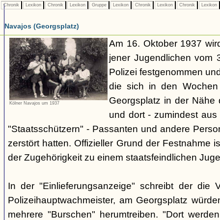
Chronik
Lexikon
Chronik
Lexikon
Gruppe
Lexikon
Chronik
Lexikon
Chronik
Lexikon
Navajos (Georgsplatz)
Am 16. Oktober 1937 wird
jener Jugendlichen vom 3.
Polizei festgenommen un
die sich in den Woche
Georgsplatz in der Nähe 
Kölner Navajos um 1937
und dort - zumindest aus 
"Staatsschützern" - Passanten und andere Person
zerstört hatten. Offizieller Grund der Festnahme is
der Zugehörigkeit zu einem staatsfeindlichen Jug
In der "Einlieferungsanzeige" schreibt der die 
Polizeihauptwachmeister, am Georgsplatz würde
mehrere "Burschen" herumtreiben. "Dort werde