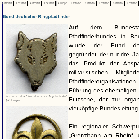
Chronik
Lexikon
Chronik
Lexikon
Gruppe
Lexikon
Chronik
Lexikon
Chronik
Lexikon
Bund deutscher Ringpfadfinder
Auf dem Bundest
Pfadfinderbundes in B
wurde der Bund deut
gegründet, der nur drei J
das Produkt der Abspa
militaristischen Mitg
Pfadfinderorganisationen
Führung des ehemaligen H
Abzeichen des "Bund deutscher Ringpfadfinder"
Fritzsche, der zur organ
(Wölflinge)
vierköpfige Bundesleitung 
Ein regionaler Schwerp
„Grenzbann am Rhein“ u