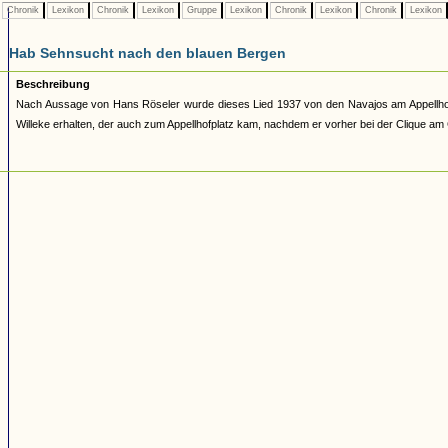
Chronik
Lexikon
Chronik
Lexikon
Gruppe
Lexikon
Chronik
Lexikon
Chronik
Lexikon
Hab Sehnsucht nach den blauen Bergen
Beschreibung
Nach Aussage von Hans Röseler wurde dieses Lied 1937 von den Navajos am Appellhof
Willeke erhalten, der auch zum Appellhofplatz kam, nachdem er vorher bei der Clique am