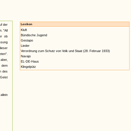
Lexikon
f der
Kluft
. "All
Bündische Jugend
er ob
Gestapo
ssung
Lieder
dieser
Verordnung zum Schutz von Volk und Staat (28. Februar 1933)
eten".
Navajo
 aber,
EL-DE-Haus
nt dem
Klingelpütz
n des
 Geist
allein