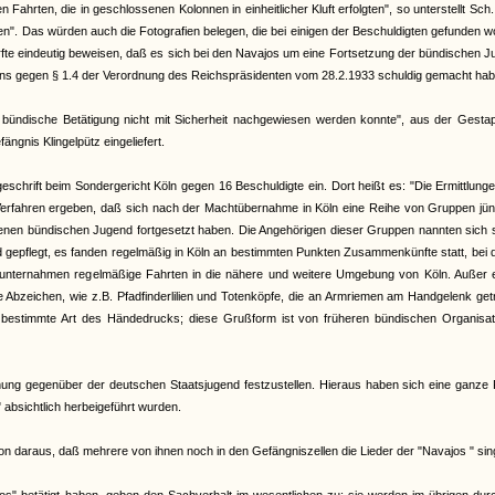
hrten, die in geschlossenen Kolonnen in einheitlicher Kluft erfolgten", so unterstellt Sch
en". Das würden auch die Fotografien belegen, die bei einigen der Beschuldigten gefunden 
ürfte eindeutig beweisen, daß es sich bei den Navajos um eine Fortsetzung der bündischen 
hens gegen § 1.4 der Verordnung des Reichspräsidenten vom 28.2.1933 schuldig gemacht hab
ündische Betätigung nicht mit Sicherheit nachgewiesen werden konnte", aus der Gestap
ngnis Klingelpütz eingeliefert.
chrift beim Sondergericht Köln gegen 16 Beschuldigte ein. Dort heißt es: "Die Ermittlung
n Verfahren ergeben, daß sich nach der Machtübernahme in Köln eine Reihe von Gruppen jü
otenen bündischen Jugend fortgesetzt haben. Die Angehörigen dieser Gruppen nannten sich 
 gepflegt, es fanden regelmäßig in Köln an bestimmten Punkten Zusammenkünfte statt, bei
 unternahmen regelmäßige Fahrten in die nähere und weitere Umgebung von Köln. Außer 
liche Abzeichen, wie z.B. Pfadfinderlilien und Totenköpfe, die an Armriemen am Handgelenk ge
e bestimmte Art des Händedrucks; diese Grußform ist von früheren bündischen Organisat
hnung gegenüber der deutschen Staatsjugend festzustellen. Hieraus haben sich eine ganze
bsichtlich herbeigeführt wurden.
hon daraus, daß mehrere von ihnen noch in den Gefängniszellen die Lieder der "Navajos " sin