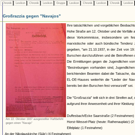
Chronik
Lexikon
Chronik
Lexikon
Gruppe
Lexikon
Chronik
Lexikon
Chronik
Lexikon
Großrazzia gegen "Navajos"
Ihre tatsächlichen und vorgeblichen Beobach
Hohe Straße am 12. Oktober und die Vorfälle 
diese Vorkommnisse, insbesondere um fest
marxistische oder auch bündische Tendenz z
gegeben, "am 21.10.1937, in der Zeit von 19:
Burschen durchzuführen und die Betroffenen 
Die Ermittlungen gegen die Jugendlichen vom 
"Bestrebungen vorhanden sind, Jugendlichen 
berichtenden Beamten dabei die Tatsache, da
EL-DE-Hauses weiterhin die "Lieder der Nava
bereits bei den Burschen fest verwurzelt" sei.
Die "Großrazzia" teilt sich in drei Streifen auf
aufgrund ihrer Anwesenheit und ihrer Kleidung
Duffesbach/Ecke Saarstraße (2 Festnahmen)
Am 22. Oktober 1937 ausgestellter Haftbefehl
Horst-Wessel-Platz (heute: Rathenauplatz) (
gegen einen "Navajo"
Eifelplatz (1 Festnahme)
An der Nikolauskirche (Sülz) (4 Festnahmen)