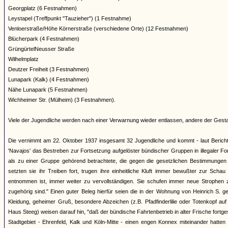
Georgplatz (6 Festnahmen)
Leystapel (Treffpunkt "Tauzieher") (1 Festnahme)
Venloerstraße/Höhe Körnerstraße (verschiedene Orte) (12 Festnahmen)
Blücherpark (4 Festnahmen)
GrüngürtelNeusser Straße
Wilhelmplatz
Deutzer Freiheit (3 Festnahmen)
Lunapark (Kalk) (4 Festnahmen)
Nähe Lunapark (5 Festnahmen)
Wichheimer Str. (Mülheim) (3 Festnahmen).
Viele der Jugendliche werden nach einer Verwarnung wieder entlassen, andere der Gestap
Die vernimmt am 22. Oktober 1937 insgesamt 32 Jugendliche und kommt - laut Bericht
'Navajos' das Bestreben zur Fortsetzung aufgelöster bündischer Gruppen in illegaler Fo
als zu einer Gruppe gehörend betrachtete, die gegen die gesetzlichen Bestimmungen 
setzten sie ihr Treiben fort, trugen ihre einheitliche Kluft immer bewußter zur Scha
entnommen ist, immer weiter zu vervollständigen. Sie schufen immer neue Strophen 
zugehörig sind." Einen guter Beleg hierfür seien die in der Wohnung von Heinrich S. ge
Kleidung, geheimer Gruß, besondere Abzeichen (z.B. Pfadfinderlilie oder Totenkopf 
Haus Steeg) weisen darauf hin, "daß der bündische Fahrtenbetrieb in alter Frische fortge
Stadtgebiet - Ehrenfeld, Kalk und Köln-Mitte - einen engen Konnex miteinander hatten