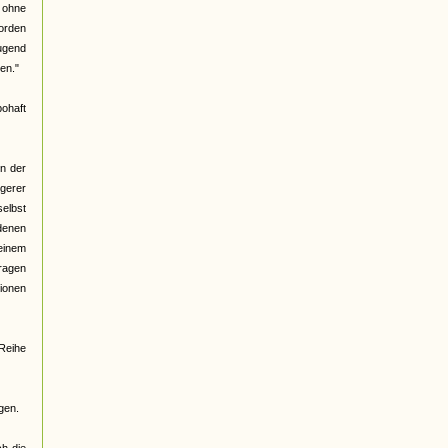
. ohne
worden
Jugend
en."
ohaft
en der
ngerer
selbst
 denen
einem
tragen
ionen
 Reihe
gen.