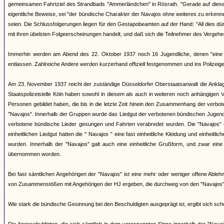
gemeinsamen Fahrtziel des Strandbads "Ammerländchen" in Rösrath. "Gerade auf diesen Fa
eigentliche Beweise, sei "der bündische Charakter der Navajos ohne weiteres zu erkenn
seien. Die Schlussfolgerungen liegen für den Gestapobeamten auf der Hand: "All dies d
mit ihren übelsten Folgeerscheinungen handelt, und daß sich die Teilnehmer des Verge
Immerhin werden am Abend des 22. Oktober 1937 noch 16 Jugendliche, denen "eine b
entlassen. Zahlreiche Andere werden kurzerhand offiziell festgenommen und ins Polizeigefä
Am 23. November 1937 reicht der zuständige Düsseldorfer Oberstaatsanwalt die Anklages
Staatspolizeistelle Köln haben sowohl in diesem als auch in weiteren noch anhängige
Personen gebildet haben, die bis in die letzte Zeit hinein den Zusammenhang der verb
"Navajos". Innerhalb der Gruppen wurde das Liedgut der verbotenen bündischen Jugend
verbotene bündische Lieder gesungen und Fahrten verabredet wurden. Die "Navajos"
einheitlichen Liedgut hatten die " Navajos " eine fast einheitliche Kleidung und einheit
wurden. Innerhalb der "Navajos" galt auch eine einheitliche Grußform, und zwar ein
übernommen worden.
Bei fast sämtlichen Angehörigen der "Navajos" ist eine mehr oder weniger offene Able
von Zusammenstößen mit Angehörigen der HJ ergeben, die durchweg von den "Navajos" a
Wie stark die bündische Gesinnung bei den Beschuldigten ausgeprägt ist, ergibt sich sc