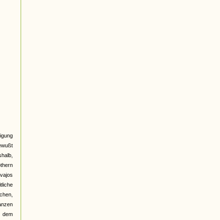
igung
bewußt
halb,
othern
vajos
tliche
chen,
ganzen
in dem