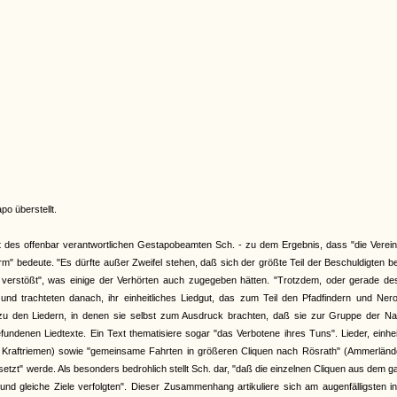
o überstellt.
 des offenbar verantwortlichen Gestapobeamten Sch. - zu dem Ergebnis, dass "die Verein
rm" bedeute. "Es dürfte außer Zweifel stehen, daß sich der größte Teil der Beschuldigten 
verstößt", was einige der Verhörten auch zugegeben hätten. "Trotzdem, oder gerade des
u und trachteten danach, ihr einheitliches Liedgut, das zum Teil den Pfadfindern und Ner
zu den Liedern, in denen sie selbst zum Ausdruck brachten, daß sie zur Gruppe der Na
fundenen Liedtexte. Ein Text thematisiere sogar "das Verbotene ihres Tuns". Lieder, einhei
auf Kraftriemen) sowie "gemeinsame Fahrten in größeren Cliquen nach Rösrath" (Ammerländ
setzt" werde. Als besonders bedrohlich stellt Sch. dar, "daß die einzelnen Cliquen aus dem 
 und gleiche Ziele verfolgten". Dieser Zusammenhang artikuliere sich am augenfälligsten 