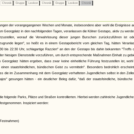
Chronik
Gruppe
Lexikon
Chronik
Gruppe
Lexikon
Chronik
tungen der vorangegangenen Wochen und Monate, insbesondere aber wohl die Ereignisse au
am Georgplatz in den nachfolgenden Tagen, veranlassen die Kölner Gestapo, aktiv zu werden
zustellen, worauf die Verwahrlosung dieser jungen Burschen zurückzuführen ist od
ugrunde liegen", so heißt es in einem Gestapobericht vom gleichen Tag, hätten Veranla
30 bis 22:30 Uhr, schlagartige Razzien" an den der Gestapo bis dahin bekannten "Treffs 
der hiesigen Dienststelle vorzuführen, um durch entsprechende Maßnahmen Einhalt zu gebi
Georgplatz hätten ergeben, dass zwar keine einheitliche Führung festzustellen ist, wohl
einen staatsfeindlichen, bündischen Geist zu vermitteln". Besonders bedrohlich erschei
ss die im Zusammenhang mit dem Georgplatz verhafteten Jugendlichen selbst in den Zelle
jos" gesungen hätten - ein deutlicher Beleg dafür, "daß der staatsfeindliche, bündische
, die folgende Parks, Plätze und Straßen kontrollierten. Hierbei werden zahlreiche Jugendliche 
 festgenommen. Inspiziert werden:
2 Festnahmen)