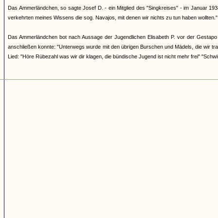
Das Ammerländchen, so sagte Josef D. - ein Mitglied des "Singkreises" - im Januar 193
verkehrten meines Wissens die sog. Navajos, mit denen wir nichts zu tun haben wollten."
Das Ammerländchen bot nach Aussage der Jugendlichen Elisabeth P. vor der Gestapo i
anschließen konnte: "Unterwegs wurde mit den übrigen Burschen und Mädels, die wir tra
Lied: "Höre Rübezahl was wir dir klagen, die bündische Jugend ist nicht mehr frei" "Schwi