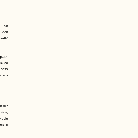
 - ein
s den
rath"
latz.
die so
 dass
erres
h der
tten,
rt die
els in