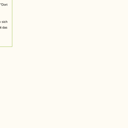
 "Dort
 sich
it das