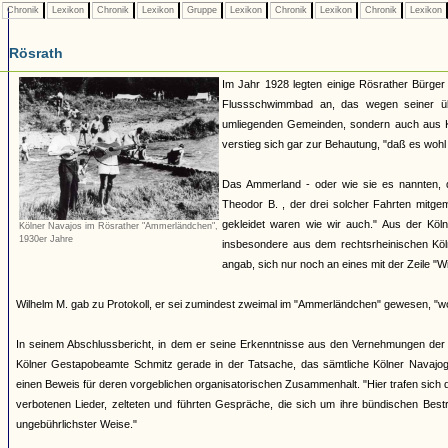
Chronik
Lexikon
Chronik
Lexikon
Gruppe
Lexikon
Chronik
Lexikon
Chronik
Lexikon
Rösrath
Im Jahr 1928 legten einige Rösrather Bürger
Flussschwimmbad an, das wegen seiner üb
umliegenden Gemeinden, sondern auch aus Kö
verstieg sich gar zur Behautung, "daß es woh
Das Ammerland - oder wie sie es nannten, 
Theodor B. , der drei solcher Fahrten mitge
gekleidet waren wie wir auch." Aus der Kö
Kölner Navajos im Rösrather "Ammerländchen",
1930er Jahre
insbesondere aus dem rechtsrheinischen Kö
angab, sich nur noch an eines mit der Zeile "W
Wilhelm M. gab zu Protokoll, er sei zumindest zweimal im "Ammerländchen" gewesen, "wo si
In seinem Abschlussbericht, in dem er seine Erkenntnisse aus den Vernehmungen de
Kölner Gestapobeamte Schmitz gerade in der Tatsache, das sämtliche Kölner Navajogr
einen Beweis für deren vorgeblichen organisatorischen Zusammenhalt. "Hier trafen sich 
verbotenen Lieder, zelteten und führten Gespräche, die sich um ihre bündischen Bestr
ungebührlichster Weise."