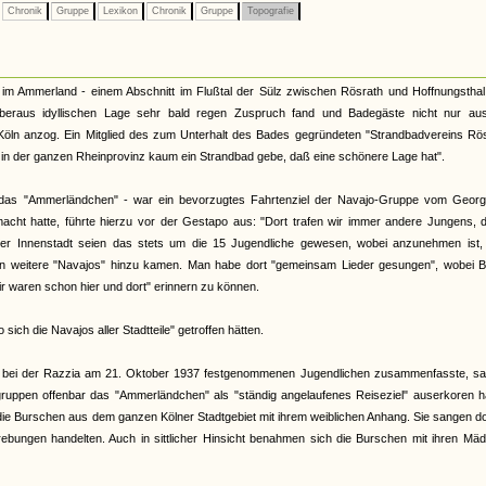
Chronik
Gruppe
Lexikon
Chronik
Gruppe
Topografie
 im Ammerland - einem Abschnitt im Flußtal der Sülz zwischen Rösrath und Hoffnungsthal
eraus idyllischen Lage sehr bald regen Zuspruch fand und Badegäste nicht nur au
ln anzog. Ein Mitglied des zum Unterhalt des Bades gegründeten "Strandbadvereins Rös
l in der ganzen Rheinprovinz kaum ein Strandbad gebe, daß eine schönere Lage hat".
das "Ammerländchen" - war ein bevorzugtes Fahrtenziel der Navajo-Gruppe vom Georgp
macht hatte, führte hierzu vor der Gestapo aus: "Dort trafen wir immer andere Jungens, 
lner Innenstadt seien das stets um die 15 Jugendliche gewesen, wobei anzunehmen ist,
ln weitere "Navajos" hinzu kamen. Man habe dort "gemeinsam Lieder gesungen", wobei B
ir waren schon hier und dort" erinnern zu können.
ch die Navajos aller Stadtteile" getroffen hätten.
r bei der Razzia am 21. Oktober 1937 festgenommenen Jugendlichen zusammenfasste, sa
uppen offenbar das "Ammerländchen" als "ständig angelaufenes Reiseziel" auserkoren ha
die Burschen aus dem ganzen Kölner Stadtgebiet mit ihrem weiblichen Anhang. Sie sangen do
ebungen handelten. Auch in sittlicher Hinsicht benahmen sich die Burschen mit ihren Mäd