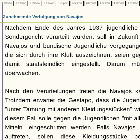
Chronik
Lexikon
Chronik
Lexikon
Gruppe
Lexikon
Chronik
Lexikon
Chronik
Lexikon
Zunehmende Verfolgung von Navajos
Nachdem Ende des Jahres 1937 jugendliche
Sondergericht verurteilt wurden, soll in Zukunf
Navajos und bündische Jugendliche vorgegang
die sich durch ihre Kluft auszeichnen, seien ge
damit staatsfeindlich eingestellt. Darum 
überwachen.
Nach den Verurteilungen treten die Navajos ka
Trotzdem erwartet die Gestapo, dass die Jugen
"unter Tarnung mit anderen Kleidungsstücken" wi
diesem Fall solle gegen die Jugendlichen "mit a
Mitteln" eingeschritten werden. Falls Navajos i
auftreten, sollen diese Kleidungsstücke 