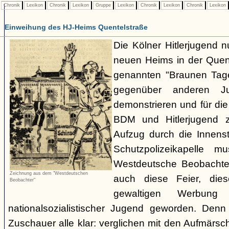
Chronik
Lexikon
Chronik
Lexikon
Gruppe
Lexikon
Chronik
Lexikon
Chronik
Lexikon
Einweihung des HJ-Heims Quentelstraße
Die Kölner Hitlerjugend n
neuen Heims in der Quen
genannten "Braunen Tag
gegenüber anderen Ju
demonstrieren und für di
BDM und Hitlerjugend 
Aufzug durch die Innens
Schutzpolizeikapelle mu
Westdeutsche Beobachter 
Zeichnung aus dem "Westdeutschen
auch diese Feier, die
Beobachter"
gewaltigen Werbun
nationalsozialistischer Jugend geworden. Denn
Zuschauer alle klar: verglichen mit den Aufmärs