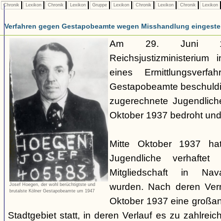
Chronik
Lexikon
Chronik
Lexikon
Gruppe
Lexikon
Chronik
Lexikon
Chronik
Lexikon
Verfahren gegen Gestapobeamte wegen Misshandlung eingestel
Am 29. Juni 19
Reichsjustizministerium 
eines Ermittlungsverf
Gestapobeamte beschuldi
zugerechnete Jugendlich
Oktober 1937 bedroht und
Mitte Oktober 1937 ha
Jugendliche verhaftet
Mitgliedschaft in Nav
wurden. Nach deren Ve
Josef Hoegen, der wohl berüchtigtste und
brutalste Kölner Gestapobeamte um 1947
Oktober 1937 eine großan
Stadtgebiet statt, in deren Verlauf es zu zahlre