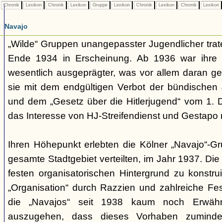
Chronik
Lexikon
Chronik
Lexikon
Gruppe
Lexikon
Chronik
Lexikon
Chronik
Lexikon
Navajo
„Wilde“ Gruppen unangepasster Jugendlicher trate
Ende 1934 in Erscheinung. Ab 1936 war ihre 
wesentlich ausgeprägter, was vor allem daran ge
sie mit dem endgültigen Verbot der bündischen
und dem „Gesetz über die Hitlerjugend“ vom 1. 
das Interesse von HJ-Streifendienst und Gestapo 
Ihren Höhepunkt erlebten die Kölner „Navajo“-Gr
gesamte Stadtgebiet verteilten, im Jahr 1937. Di
festen organisatorischen Hintergrund zu konstru
„Organisation“ durch Razzien und zahlreiche F
die „Navajos“ seit 1938 kaum noch Erwähn
auszugehen, dass dieses Vorhaben zumindes