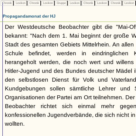
Chronik
Lexikon
Chronik
Lexikon
Gruppe
Lexikon
Chronik
Lexikon
Chronik
Lexikon
Propagandamonat der HJ
Der Westdeutsche Beobachter gibt die "Mai-Off
bekannt: "Nach dem 1. Mai beginnt der große W
Stadt des gesamten Gebiets Mittelrhein. An allen 
Schule befindet, werden in eindringlichen
herangeholt werden, die noch wert und willens
Hitler-Jugend und des Bundes deutscher Mädel ih
den selbstlosen Dienst für Volk und Vaterland
Kundgebungen sollen sämtliche Lehrer und Sc
Organisationen der Partei am Ort teilnehmen. Der
Beobachter richtet sich einmal mehr gege
konfessionellen Jugendverbände, die sich nicht in
wollten.