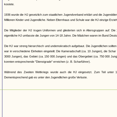
kostete.
1936 wurde die HJ gesetzlich zum staatlichen Jugendverband erklärt und die Jugenddienst
Millionen Kinder und Jugendliche. Neben Elternhaus und Schule war die HJ einzige Erziehun
Die Mitglieder der HJ trugen Uniformen und gliederten sich in Altersgruppen auf: Di
eigentliche HJ umfasste die Jungen von 14-18 Jahre. Die Mädchen waren im Bund Deuts
Die HJ war streng hierarchisch und undemokratisch aufgebaut. Die Jugendlichen sollten 
war in verschiedene Einheiten eingeteilt: Die Kameradschaft (ca. 10 Jungen), die Scha
3000 Jungen), das Gebiet (ca. 150 000 Jungen) und das Obergebiet (ca. 750 000 Jung
konnten entsprechende "Dienstgrade" erreichen (z. B. Scharführer).
Während des Zweiten Weltkriegs wurde auch die HJ eingesetzt. Zum Teil unter 17
Dementsprechend gab es unter den Jugendlichen große Verluste.