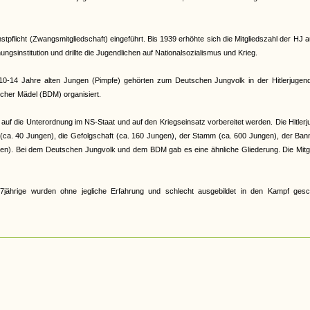
pflicht (Zwangsmitgliedschaft) eingeführt. Bis 1939 erhöhte sich die Mitgliedszahl der HJ a
gsinstitution und drillte die Jugendlichen auf Nationalsozialismus und Krieg.
e 10-14 Jahre alten Jungen (Pimpfe) gehörten zum Deutschen Jungvolk in der Hitlerjugen
cher Mädel (BDM) organisiert.
auf die Unterordnung im NS-Staat und auf den Kriegseinsatz vorbereitet werden. Die Hitler
r (ca. 40 Jungen), die Gefolgschaft (ca. 160 Jungen), der Stamm (ca. 600 Jungen), der Ban
en). Bei dem Deutschen Jungvolk und dem BDM gab es eine ähnliche Gliederung. Die Mitgl
jährige wurden ohne jegliche Erfahrung und schlecht ausgebildet in den Kampf gesch