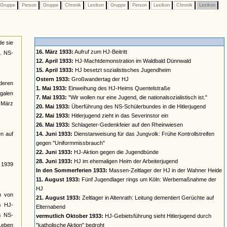
Gruppe
Person
Gruppe
Chronik
Lexikon
Gruppe
Person
Lexikon
Chronik
Lexikon
de sie
16. März 1933:
Aufruf zum HJ-Beitritt
a. NS-
12. April 1933:
HJ-Machtdemonstration im Waldbald Dünnwald
15. April 1933:
HJ besetzt sozialistisches Jugendheim
Ostern 1933:
Großwandertag der HJ
deren
1. Mai 1933:
Einweihung des HJ-Heims Quentelstraße
galen
7. Mai 1933:
"Wir wollen nur eine Jugend, die nationalsozialistisch ist."
t März
20. Mai 1933:
Überführung des NS-Schülerbundes in die Hitlerjugend
22. Mai 1933:
Hitlerjugend zieht in das Severinstor ein
26. Mai 1933:
Schlageter-Gedenkfeier auf den Rheinwiesen
n auf
14. Juni 1933:
Dienstanweisung für das Jungvolk: Frühe Kontrollstreifen
gegen "Uniformmissbrauch"
22. Juni 1933:
HJ-Aktion gegen die Jugendbünde
28. Juni 1933:
HJ im ehemaligen Heim der Arbeiterjugend
s 1939
In den Sommerferien 1933:
Massen-Zeltlager der HJ in der Wahner Heide
11. August 1933:
Fünf Jugendlager rings um Köln: Werbemaßnahme der
HJ
rm von
21. August 1933:
Zeltlager in Altenrath: Leitung dementiert Gerüchte auf
s HJ-
Elternabend
es NS-
vermutlich Oktober 1933:
HJ-Gebietsführung sieht Hitlerjugend durch
 Leben
"katholische Aktion" bedroht