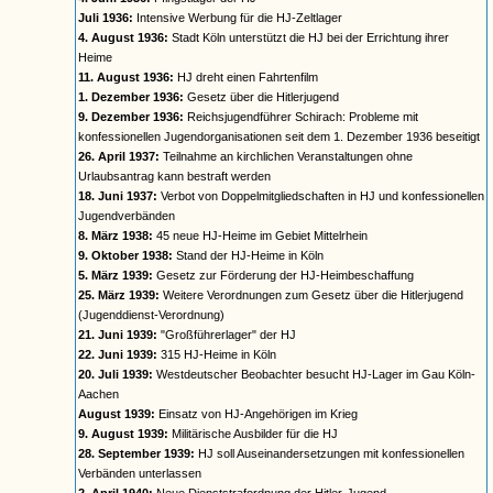
Juli 1936:
Intensive Werbung für die HJ-Zeltlager
4. August 1936:
Stadt Köln unterstützt die HJ bei der Errichtung ihrer
Heime
11. August 1936:
HJ dreht einen Fahrtenfilm
1. Dezember 1936:
Gesetz über die Hitlerjugend
9. Dezember 1936:
Reichsjugendführer Schirach: Probleme mit
konfessionellen Jugendorganisationen seit dem 1. Dezember 1936 beseitigt
26. April 1937:
Teilnahme an kirchlichen Veranstaltungen ohne
Urlaubsantrag kann bestraft werden
18. Juni 1937:
Verbot von Doppelmitgliedschaften in HJ und konfessionellen
Jugendverbänden
8. März 1938:
45 neue HJ-Heime im Gebiet Mittelrhein
9. Oktober 1938:
Stand der HJ-Heime in Köln
5. März 1939:
Gesetz zur Förderung der HJ-Heimbeschaffung
25. März 1939:
Weitere Verordnungen zum Gesetz über die Hitlerjugend
(Jugenddienst-Verordnung)
21. Juni 1939:
"Großführerlager" der HJ
22. Juni 1939:
315 HJ-Heime in Köln
20. Juli 1939:
Westdeutscher Beobachter besucht HJ-Lager im Gau Köln-
Aachen
August 1939:
Einsatz von HJ-Angehörigen im Krieg
9. August 1939:
Militärische Ausbilder für die HJ
28. September 1939:
HJ soll Auseinandersetzungen mit konfessionellen
Verbänden unterlassen