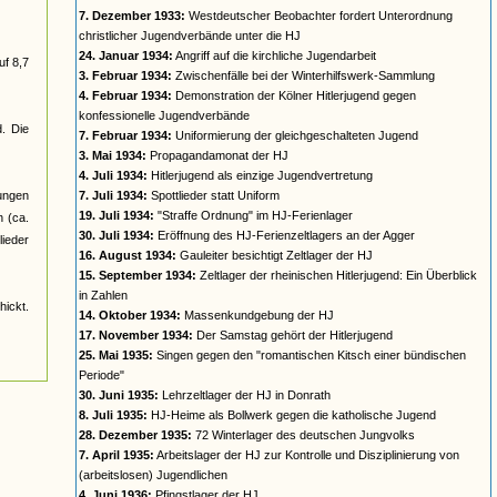
7. Dezember 1933:
Westdeutscher Beobachter fordert Unterordnung
christlicher Jugendverbände unter die HJ
24. Januar 1934:
Angriff auf die kirchliche Jugendarbeit
uf 8,7
3. Februar 1934:
Zwischenfälle bei der Winterhilfswerk-Sammlung
4. Februar 1934:
Demonstration der Kölner Hitlerjugend gegen
konfessionelle Jugendverbände
d. Die
7. Februar 1934:
Uniformierung der gleichgeschalteten Jugend
3. Mai 1934:
Propagandamonat der HJ
4. Juli 1934:
Hitlerjugend als einzige Jugendvertretung
jungen
7. Juli 1934:
Spottlieder statt Uniform
19. Juli 1934:
"Straffe Ordnung" im HJ-Ferienlager
n (ca.
30. Juli 1934:
Eröffnung des HJ-Ferienzeltlagers an der Agger
ieder
16. August 1934:
Gauleiter besichtigt Zeltlager der HJ
15. September 1934:
Zeltlager der rheinischen Hitlerjugend: Ein Überblick
in Zahlen
ickt.
14. Oktober 1934:
Massenkundgebung der HJ
17. November 1934:
Der Samstag gehört der Hitlerjugend
25. Mai 1935:
Singen gegen den "romantischen Kitsch einer bündischen
Periode"
30. Juni 1935:
Lehrzeltlager der HJ in Donrath
8. Juli 1935:
HJ-Heime als Bollwerk gegen die katholische Jugend
28. Dezember 1935:
72 Winterlager des deutschen Jungvolks
7. April 1935:
Arbeitslager der HJ zur Kontrolle und Disziplinierung von
(arbeitslosen) Jugendlichen
4. Juni 1936:
Pfingstlager der HJ