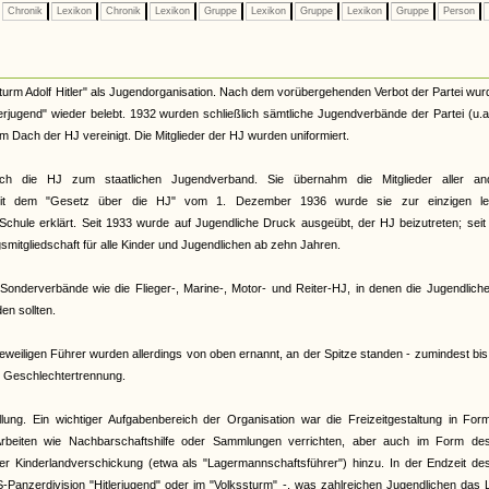
Chronik
Lexikon
Chronik
Lexikon
Gruppe
Lexikon
Gruppe
Lexikon
Gruppe
Person
urm Adolf Hitler" als Jugendorganisation. Nach dem vorübergehenden Verbot der Partei wur
terjugend" wieder belebt. 1932 wurden schließlich sämtliche Jugendverbände der Partei (u.
Dach der HJ vereinigt. Die Mitglieder der HJ wurden uniformiert.
ch die HJ zum staatlichen Jugendverband. Sie übernahm die Mitglieder aller an
. Mit dem "Gesetz über die HJ" vom 1. Dezember 1936 wurde sie zur einzigen le
Schule erklärt. Seit 1933 wurde auf Jugendliche Druck ausgeübt, der HJ beizutreten; sei
smitgliedschaft für alle Kinder und Jugendlichen ab zehn Jahren.
onderverbände wie die Flieger-, Marine-, Motor- und Reiter-HJ, in denen die Jugendliche
n sollten.
eiligen Führer wurden allerdings von oben ernannt, an der Spitze standen - zumindest bi
te Geschlechtertrennung.
llung. Ein wichtiger Aufgabenbereich der Organisation war die Freizeitgestaltung in Fo
rbeiten wie Nachbarschaftshilfe oder Sammlungen verrichten, aber auch im Form de
 der Kinderlandverschickung (etwa als "Lagermannschaftsführer") hinzu. In der Endzeit d
S-Panzerdivision "Hitlerjugend" oder im "Volkssturm" -, was zahlreichen Jugendlichen das