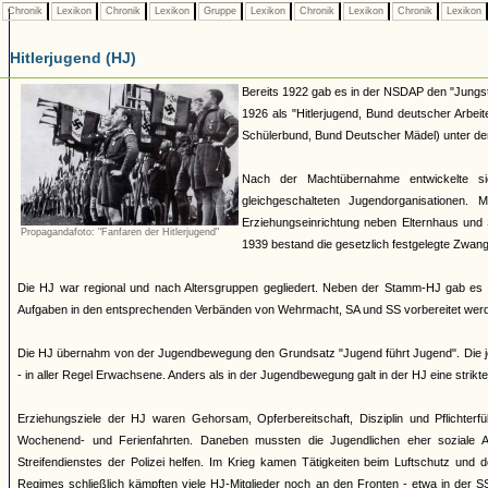
Chronik
Lexikon
Chronik
Lexikon
Gruppe
Lexikon
Chronik
Lexikon
Chronik
Lexikon
Hitlerjugend (HJ)
Bereits 1922 gab es in der NSDAP den "Jungst
1926 als "Hitlerjugend, Bund deutscher Arbei
Schülerbund, Bund Deutscher Mädel) unter dem 
Nach der Machtübernahme entwickelte si
gleichgeschalteten Jugendorganisationen
Erziehungseinrichtung neben Elternhaus und 
Propagandafoto: "Fanfaren der Hitlerjugend"
1939 bestand die gesetzlich festgelegte Zwang
Die HJ war regional und nach Altersgruppen gegliedert. Neben der Stamm-HJ gab es S
Aufgaben in den entsprechenden Verbänden von Wehrmacht, SA und SS vorbereitet werde
Die HJ übernahm von der Jugendbewegung den Grundsatz "Jugend führt Jugend". Die jew
- in aller Regel Erwachsene. Anders als in der Jugendbewegung galt in der HJ eine strik
Erziehungsziele der HJ waren Gehorsam, Opferbereitschaft, Disziplin und Pflichterfü
Wochenend- und Ferienfahrten. Daneben mussten die Jugendlichen eher soziale A
Streifendienstes der Polizei helfen. Im Krieg kamen Tätigkeiten beim Luftschutz und
Regimes schließlich kämpften viele HJ-Mitglieder noch an den Fronten - etwa in der S