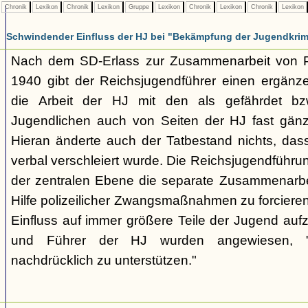
Chronik
Lexikon
Chronik
Lexikon
Gruppe
Lexikon
Chronik
Lexikon
Chronik
Lexikon
Schwindender Einfluss der HJ bei "Bekämpfung der Jugendkrimi
Nach dem SD-Erlass zur Zusammenarbeit von P
1940 gibt der Reichsjugendführer einen ergänz
die Arbeit der HJ mit den als gefährdet bzw.
Jugendlichen auch von Seiten der HJ fast gänzl
Hieran änderte auch der Tatbestand nichts, dass
verbal verschleiert wurde. Die Reichsjugendführu
der zentralen Ebene die separate Zusammenarbeit
Hilfe polizeilicher Zwangsmaßnahmen zu forciere
Einfluss auf immer größere Teile der Jugend aufzu
und Führer der HJ wurden angewiesen, "d
nachdrücklich zu unterstützen."