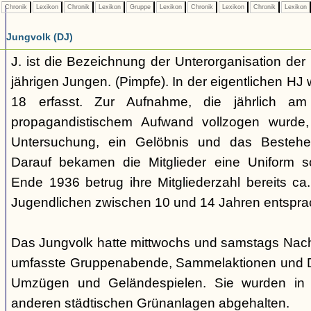
Chronik
Lexikon
Chronik
Lexikon
Gruppe
Lexikon
Chronik
Lexikon
Chronik
Lexikon
Jungvolk (DJ)
J. ist die Bezeichnung der Unterorganisation der 
jährigen Jungen. (Pimpfe). In der eigentlichen HJ
18 erfasst. Zur Aufnahme, die jährlich am
propagandistischem Aufwand vollzogen wurde, 
Untersuchung, ein Gelöbnis und das Bestehen
Darauf bekamen die Mitglieder eine Uniform s
Ende 1936 betrug ihre Mitgliederzahl bereits ca
Jugendlichen zwischen 10 und 14 Jahren entspra
Das Jungvolk hatte mittwochs und samstags Nachm
umfasste Gruppenabende, Sammelaktionen und Dri
Umzügen und Geländespielen. Sie wurden in 
anderen städtischen Grünanlagen abgehalten.