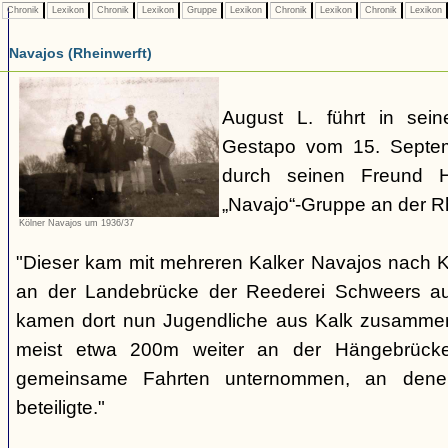
Chronik
Lexikon
Chronik
Lexikon
Gruppe
Lexikon
Chronik
Lexikon
Chronik
Lexikon
Navajos (Rheinwerft)
August L. führt in sei
Gestapo vom 15. Septe
durch seinen Freund H
„Navajo“-Gruppe an der 
Kölner Navajos um 1936/37
"Dieser kam mit mehreren Kalker Navajos nach K
an der Landebrücke der Reederei Schweers auf
kamen dort nun Jugendliche aus Kalk zusammen.
meist etwa 200m weiter an der Hängebrück
gemeinsame Fahrten unternommen, an dene
beteiligte."