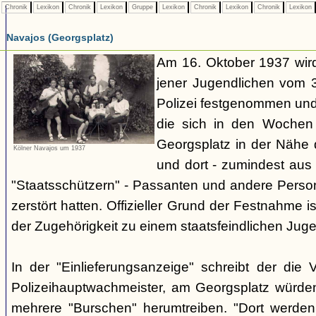
Chronik
Lexikon
Chronik
Lexikon
Gruppe
Lexikon
Chronik
Lexikon
Chronik
Lexikon
Navajos (Georgsplatz)
Am 16. Oktober 1937 wird
jener Jugendlichen vom 3.
Polizei festgenommen un
die sich in den Woche
Georgsplatz in der Nähe 
Kölner Navajos um 1937
und dort - zumindest aus 
"Staatsschützern" - Passanten und andere Person
zerstört hatten. Offizieller Grund der Festnahme is
der Zugehörigkeit zu einem staatsfeindlichen Jug
In der "Einlieferungsanzeige" schreibt der die 
Polizeihauptwachmeister, am Georgsplatz würde
mehrere "Burschen" herumtreiben. "Dort werde