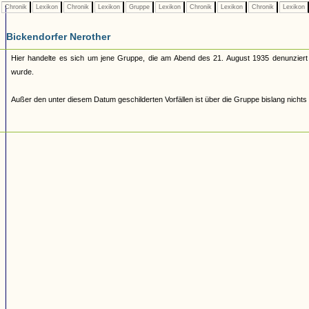
Chronik
Lexikon
Chronik
Lexikon
Gruppe
Lexikon
Chronik
Lexikon
Chronik
Lexikon
Bickendorfer Nerother
Hier handelte es sich um jene Gruppe, die am Abend des 21. August 1935 denunzier
wurde.
Außer den unter diesem Datum geschilderten Vorfällen ist über die Gruppe bislang nichts