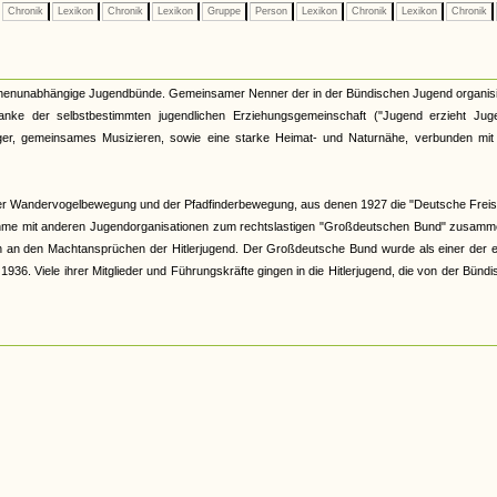
Chronik
Lexikon
Chronik
Lexikon
Gruppe
Person
Lexikon
Chronik
Lexikon
Chronik
kirchenunabhängige Jugendbünde. Gemeinsamer Nenner der in der Bündischen Jugend organis
nke der selbstbestimmten jugendlichen Erziehungsgemeinschaft ("Jugend erzieht Juge
r, gemeinsames Musizieren, sowie eine starke Heimat- und Naturnähe, verbunden mit 
er Wandervogelbewegung und der Pfadfinderbewegung, aus denen 1927 die "Deutsche Freis
hme mit anderen Jugendorganisationen zum rechtslastigen "Großdeutschen Bund" zusamme
och an den Machtansprüchen der Hitlerjugend. Der Großdeutsche Bund wurde als einer der 
6. Viele ihrer Mitglieder und Führungskräfte gingen in die Hitlerjugend, die von der Bünd