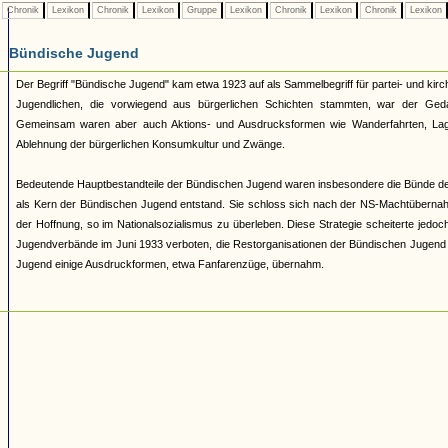
Chronik
Lexikon
Chronik
Lexikon
Gruppe
Lexikon
Chronik
Lexikon
Chronik
Lexikon
Bündische Jugend
Der Begriff "Bündische Jugend" kam etwa 1923 auf als Sammelbegriff für partei- und 
Jugendlichen, die vorwiegend aus bürgerlichen Schichten stammten, war der Geda
Gemeinsam waren aber auch Aktions- und Ausdrucksformen wie Wanderfahrten, Lage
Ablehnung der bürgerlichen Konsumkultur und Zwänge.
Bedeutende Hauptbestandteile der Bündischen Jugend waren insbesondere die Bünde d
als Kern der Bündischen Jugend entstand. Sie schloss sich nach der NS-Machtüberna
der Hoffnung, so im Nationalsozialismus zu überleben. Diese Strategie scheiterte jed
Jugendverbände im Juni 1933 verboten, die Restorganisationen der Bündischen Jugend 193
Jugend einige Ausdruckformen, etwa Fanfarenzüge, übernahm.