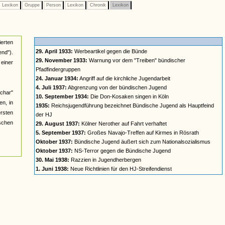
Lexikon
Gruppe
Person
Lexikon
Chronik
Lexikon
ierten
29. April 1933:
Werbeartikel gegen die Bünde
nd").
29. November 1933:
Warnung vor dem "Treiben" bündischer
einer
Pfadfindergruppen
24. Januar 1934:
Angriff auf die kirchliche Jugendarbeit
4. Juli 1937:
Abgrenzung von der bündischen Jugend
char"
10. September 1934:
Die Don-Kosaken singen in Köln
n, in
1935:
Reichsjugendführung bezeichnet Bündische Jugend als Hauptfeind
ersten
der HJ
ischen
29. August 1937:
Kölner Nerother auf Fahrt verhaftet
5. September 1937:
Großes Navajo-Treffen auf Kirmes in Rösrath
Oktober 1937:
Bündische Jugend äußert sich zum Nationalsozialismus
Oktober 1937:
NS-Terror gegen die Bündische Jugend
30. Mai 1938:
Razzien in Jugendherbergen
1. Juni 1938:
Neue Richtlinien für den HJ-Streifendienst