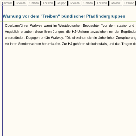
Chronik
Lexikon
Chronik
Lexikon
Gruppe
Lexikon
Chronik
Lexikon
Chronik
Lexikon
Warnung vor dem "Treiben" bündischer Pfadfindergruppen
Oberbannführer Wallwey warnt im Westdeutschen Beobachter "vor dem staats- und vo
Angeblich erlauben diese ihren Jungen, die HJ-Uniform anzuziehen mit der Begründ
unterstünden. Dagegen erklärt Wallwey: "Die einzelnen sich in lächerlicher Zersplitter
mit ihren Sondertrachten herumlaufen. Zur HJ gehören sie keinesfalls, und das Tragen de