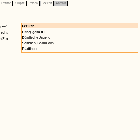
Lexikon
Gruppe
Person
Lexikon
Chronik
Lexikon
pen".
Hitlerjugend (HJ)
rachs
Bündische Jugend
n Zeit
Schirach, Baldur von
Pfadfinder