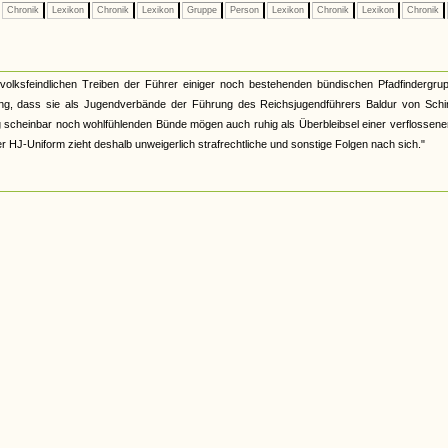
Chronik
Lexikon
Chronik
Lexikon
Gruppe
Person
Lexikon
Chronik
Lexikon
Chronik
lksfeindlichen Treiben der Führer einiger noch bestehenden bündischen Pfadfindergrup
ung, dass sie als Jugendverbände der Führung des Reichsjugendführers Baldur von Schi
ung scheinbar noch wohlfühlenden Bünde mögen auch ruhig als Überbleibsel einer verflossene
r HJ-Uniform zieht deshalb unweigerlich strafrechtliche und sonstige Folgen nach sich."