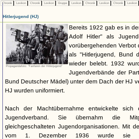
Chronik
Lexikon
Chronik
Lexikon
Gruppe
Lexikon
Chronik
Lexikon
Chronik
Lexikon
Hitlerjugend (HJ)
Bereits 1922 gab es in 
Adolf Hitler" als Jugen
vorübergehenden Verbot d
als "Hitlerjugend, Bund 
wieder belebt. 1932 wurd
Propagandafoto: "Fanfaren der Hitlerjugend"
Jugendverbände der Part
Bund Deutscher Mädel) unter dem Dach der HJ vere
HJ wurden uniformiert.
Nach der Machtübernahme entwickelte sich 
Jugendverband. Sie übernahm die Mitgl
gleichgeschalteten Jugendorganisationen. Mit 
vom 1. Dezember 1936 wurde sie zu