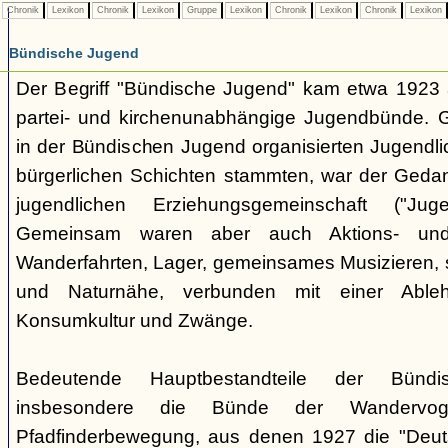
Chronik
Lexikon
Chronik
Lexikon
Gruppe
Lexikon
Chronik
Lexikon
Chronik
Lexikon
Bündische Jugend
Der Begriff "Bündische Jugend" kam etwa 1923 a
partei- und kirchenunabhängige Jugendbünde.
in der Bündischen Jugend organisierten Jugendli
bürgerlichen Schichten stammten, war der Geda
jugendlichen Erziehungsgemeinschaft ("Jug
Gemeinsam waren aber auch Aktions- und
Wanderfahrten, Lager, gemeinsames Musizieren, s
und Naturnähe, verbunden mit einer Ableh
Konsumkultur und Zwänge.
Bedeutende Hauptbestandteile der Bünd
insbesondere die Bünde der Wandervo
Pfadfinderbewegung, aus denen 1927 die "Deuts