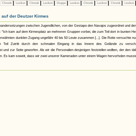
Chronik
Lexikon
Chronik
Lexikon
Gruppe
Lexikon
Chronik
Lexikon
Chronik
Lexikon
auf der Deutzer Kirmes
inandersetzungen zwischen Jugendlichen, von der Gestapo den Navajos zugeordnet und de
ge: "Ich kam auf dem Kirmesplatz an mehreren Gruppen vorbei, die zum Teil dort in bunten 
 erwähnten dunklen Zugang ungefähr 40 bis 50 Leute zusammen [...]. Die Rotte versuchte n
n Teil Zutritt durch den schmalen Eingang in das Innere des Gelände zu verscha
 und zur Seite geworfen. Als wir die Personalien desjenigen feststellen wollten, der den tät
lagen. Es kam soweit, dass wir zwei unserer Kameraden unter einem Wagen hervorholen musst