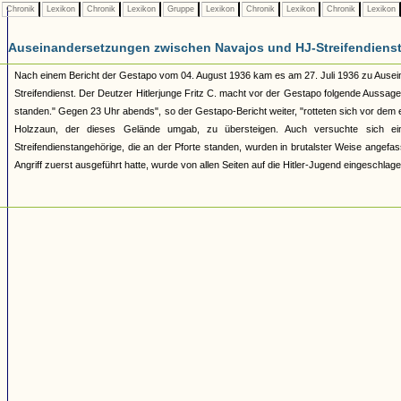
Chronik
Lexikon
Chronik
Lexikon
Gruppe
Lexikon
Chronik
Lexikon
Chronik
Lexikon
Auseinandersetzungen zwischen Navajos und HJ-Streifendienst 
Nach einem Bericht der Gestapo vom 04. August 1936 kam es am 27. Juli 1936 zu Ause
Streifendienst. Der Deutzer Hitlerjunge Fritz C. macht vor der Gestapo folgende Aussa
standen." Gegen 23 Uhr abends", so der Gestapo-Bericht weiter, "rotteten sich vor dem
Holzzaun, der dieses Gelände umgab, zu übersteigen. Auch versuchte sich ei
Streifendienstangehörige, die an der Pforte standen, wurden in brutalster Weise angefasst
Angriff zuerst ausgeführt hatte, wurde von allen Seiten auf die Hitler-Jugend eingesch