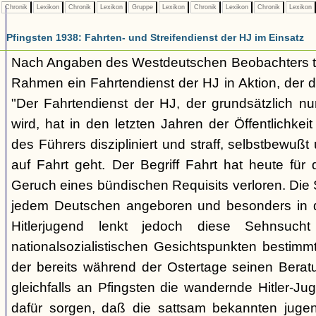
Chronik
Lexikon
Chronik
Lexikon
Gruppe
Lexikon
Chronik
Lexikon
Chronik
Lexikon
Pfingsten 1938: Fahrten- und Streifendienst der HJ im Einsatz
Nach Angaben des Westdeutschen Beobachters trit
Rahmen ein Fahrtendienst der HJ in Aktion, der di
"Der Fahrtendienst der HJ, der grundsätzlich nu
wird, hat in den letzten Jahren der Öffentlichkei
des Führers diszipliniert und straff, selbstbewußt 
auf Fahrt geht. Der Begriff Fahrt hat heute für
Geruch eines bündischen Requisits verloren. Die S
jedem Deutschen angeboren und besonders in d
Hitlerjugend lenkt jedoch diese Sehnsuc
nationalsozialistischen Gesichtspunkten bestimmt 
der bereits während der Ostertage seinen Berat
gleichfalls an Pfingsten die wandernde Hitler-J
dafür sorgen, daß die sattsam bekannten jugen