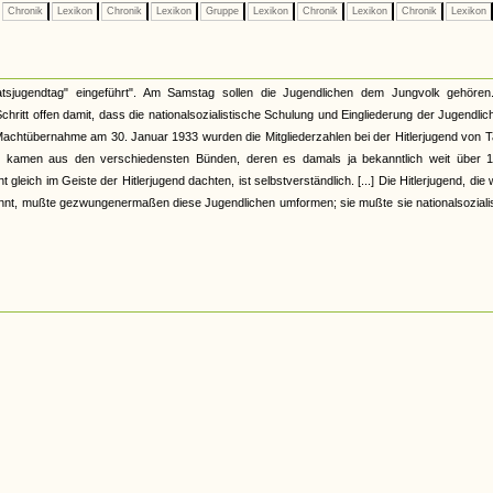
Chronik
Lexikon
Chronik
Lexikon
Gruppe
Lexikon
Chronik
Lexikon
Chronik
Lexikon
tsjugendtag" eingeführt". Am Samstag sollen die Jugendlichen dem Jungvolk gehören
itt offen damit, dass die nationalsozialistische Schulung und Eingliederung der Jugendlic
r Machtübernahme am 30. Januar 1933 wurden die Mitgliederzahlen bei der Hitlerjugend von 
der kamen aus den verschiedensten Bünden, deren es damals ja bekanntlich weit über 1
leich im Geiste der Hitlerjugend dachten, ist selbstverständlich. [...] Die Hitlerjugend, die
ennt, mußte gezwungenermaßen diese Jugendlichen umformen; sie mußte sie nationalsoziali