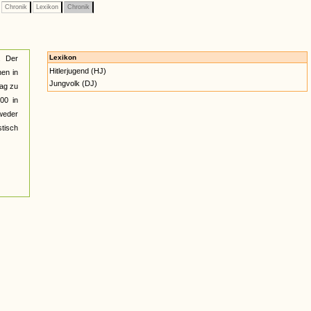
Chronik
Lexikon
Chronik
Lexikon
. Der
Hitlerjugend (HJ)
hen in
Jungvolk (DJ)
Tag zu
00 in
 weder
stisch