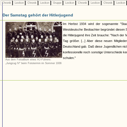
Chronik
Lexikon
Chronik
Lexikon
Gruppe
Lexikon
Chronik
Lexikon
Chronik
Lexikon
Der Samstag gehört der Hitlerjugend
Im Herbst 1934 wird der sogenannte "Staa
Westdeutsche Beobachter begründet diesen Schr
die Hitlerjugend ihre Zeit brauche: "Nach de
Tag größer. [...] Aber diese neuen Mitglie
Deutschland gab. Daß diese Jugendlichen nicht g
konfessionelle noch sonstige Unterschiede k
schulen."
Aus dem Fotoalbum eines HJ-Führers:
„Jungzug IV“ beim Fototermin im Sommer 1936