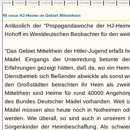
Chronik
Lexikon
Chronik
Lexikon
Gruppe
Lexikon
Chronik
Lexikon
Chronik
Lexikon
45 neue HJ-Heime im Gebiet Mittelrhein
Anlässlich der "Propagandawoche der HJ-Heime"
Hohoff im Westdeutschen Beobachter für den wei
"Das Gebiet Mittelrhein der Hitler-Jugend erfaßt
Mädel. Eingangs der Unterredung betonte der
Erfahrungen gezeigt hätten, daß da, wo ein Heim
Dienstbetrieb sich fließender abwickle als sonst 
den Großstädten betrachten ihr Heim als zweite
Mittelrhein sind Heime für rund 40000 Angehöri
des Bundes Deutscher Mädel vorhanden. Weit 
Mädel müssen also heute noch in Notheimen ode
werden. Wie überall, so sind auch in unserem 
Sorgenkinder der Heimbeschaffung. Als schwier