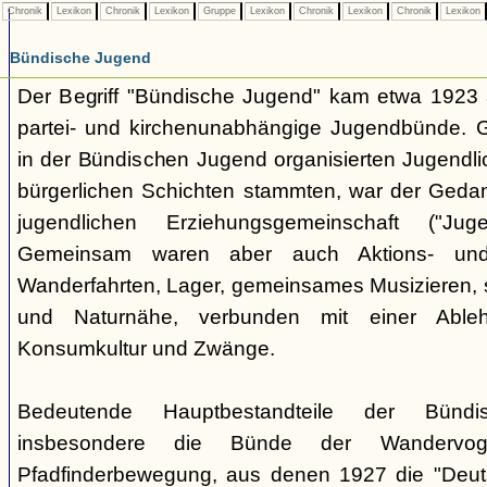
Chronik
Lexikon
Chronik
Lexikon
Gruppe
Lexikon
Chronik
Lexikon
Chronik
Lexikon
Bündische Jugend
Der Begriff "Bündische Jugend" kam etwa 1923 a
partei- und kirchenunabhängige Jugendbünde.
in der Bündischen Jugend organisierten Jugendli
bürgerlichen Schichten stammten, war der Geda
jugendlichen Erziehungsgemeinschaft ("Jug
Gemeinsam waren aber auch Aktions- und
Wanderfahrten, Lager, gemeinsames Musizieren, s
und Naturnähe, verbunden mit einer Ableh
Konsumkultur und Zwänge.
Bedeutende Hauptbestandteile der Bünd
insbesondere die Bünde der Wandervo
Pfadfinderbewegung, aus denen 1927 die "Deuts