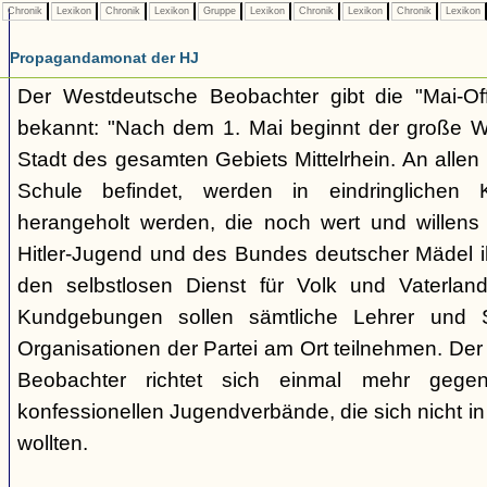
Chronik
Lexikon
Chronik
Lexikon
Gruppe
Lexikon
Chronik
Lexikon
Chronik
Lexikon
Propagandamonat der HJ
Der Westdeutsche Beobachter gibt die "Mai-Off
bekannt: "Nach dem 1. Mai beginnt der große W
Stadt des gesamten Gebiets Mittelrhein. An allen 
Schule befindet, werden in eindringlichen
herangeholt werden, die noch wert und willens
Hitler-Jugend und des Bundes deutscher Mädel ih
den selbstlosen Dienst für Volk und Vaterland
Kundgebungen sollen sämtliche Lehrer und Sc
Organisationen der Partei am Ort teilnehmen. Der
Beobachter richtet sich einmal mehr gege
konfessionellen Jugendverbände, die sich nicht in
wollten.