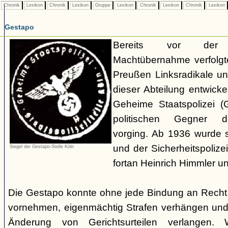
Chronik
Lexikon
Chronik
Lexikon
Gruppe
Lexikon
Chronik
Lexikon
Chronik
Lexikon
Gestapo
Bereits vor der nat
Machtübernahme verfolgte 
Preußen Linksradikale u
dieser Abteilung entwicke
Geheime Staatspolizei (
politischen Gegner de
vorging. Ab 1936 wurde si
und der Sicherheitspolize
Siegel der Gestapo-Stelle Köln
fortan Heinrich Himmler u
Die Gestapo konnte ohne jede Bindung an Rech
vornehmen, eigenmächtig Strafen verhängen und
Änderung von Gerichtsurteilen verlangen. Wi